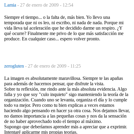
Lamia
-
27 de enero de 2009 - 12:54
Siempre el tiempo... o la falta de, más bien. Yo llevo una
temporada que ni os leo, ni escribo, ni nada de nada. Porque mi
vida lleva tal aceleración que he decidido darme un respiro. ¿Y
qué ocurre? Finalmente me privo de lo que más satisfacción me
produce. En cualquier caso... espero volver pronto.
zerogluten
-
27 de enero de 2009 - 11:25
La imagen es absolutamente maravillosa. Siempre te las apañas
para además de hacernos pensar, que disfrute la vista.
Sobre tu reflexión, me rindo ante la más absoluta evidencia. Algo
falla y yo que soy "culo inquieto" sigo manteniendo la teoría de la
organización. Cuando uno se levanta, organiza el día y lo cumple
todo va mejor. Pero como tu bien explicas a veces estamos
haciendo algo pensando en hacer ya otra cosa. Nos dejamos llevar,
no damos importancia a las pequeñas cosas y nos da la sensación
de no haber aprovechado todo el tiempo al máximo.
Supongo que deberíamos aprender más a apreciar que a exprimir.
Intentaré aplicarme mis propias teorias.