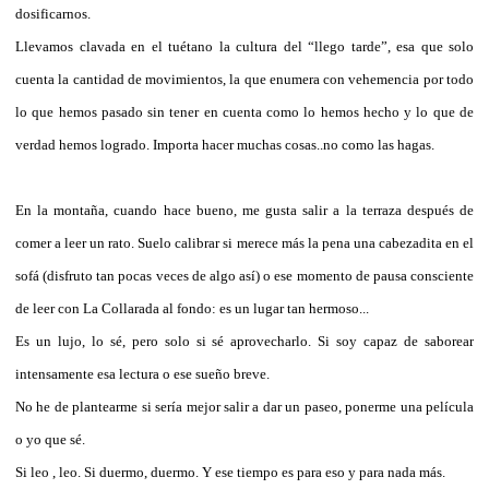
dosificarnos.
Llevamos clavada en el tuétano la cultura del “llego tarde”, esa que solo
cuenta la cantidad de movimientos, la que enumera con vehemencia por todo
lo que hemos pasado sin tener en cuenta como lo hemos hecho y lo que de
verdad hemos logrado. Importa hacer muchas cosas..no como las hagas.
En la montaña, cuando hace bueno, me gusta salir a la terraza después de
comer a leer un rato. Suelo calibrar si merece más la pena una cabezadita en el
sofá (disfruto tan pocas veces de algo así) o ese momento de pausa consciente
de leer con La Collarada al fondo: es un lugar tan hermoso...
Es un lujo, lo sé, pero solo si sé aprovecharlo. Si soy capaz de saborear
intensamente esa lectura o ese sueño breve.
No he de plantearme si sería mejor salir a dar un paseo, ponerme una película
o yo que sé.
Si leo , leo. Si duermo, duermo. Y ese tiempo es para eso y para nada más.