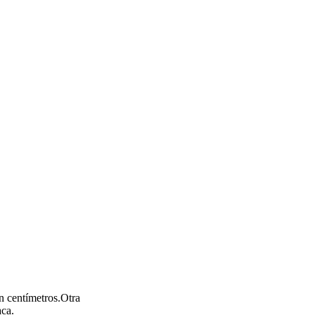
n centímetros.Otra
aca.