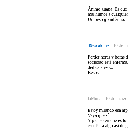
Ánimo guapa. Es que v
mal humor a cualquier
Un beso grandísimo.
39escalones
-
10 de m
Perder horas y horas d
sociedad está enferma
dedica a eso...
Besos
laMima -
10 de marzo
Estoy mirando esa arpi
Vaya que sí.
Y pienso en qué es lo 
eso. Para algo así de g