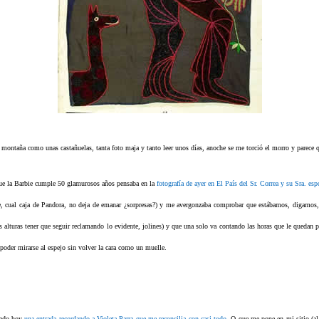
a montaña como unas castañuelas, tanta foto maja y tanto leer unos días, anoche se me torció el morro y parece
ue la Barbie cumple 50 glamurosos años pensaba en la
fotografía de ayer en El País del Sr. Correa y su Sra. esp
ue, cual caja de Pandora, no deja de emanar ¿sorpresas?) y me avergonzaba comprobar que estábamos, digamos, 
as alturas tener que seguir reclamando lo evidente, jolines) y que una solo va contando las horas que le quedan 
poder mirarse al espejo sin volver la cara como un muelle.
lado hoy
una entrada recordando a Violeta Parra que me reconcilia con casi todo
. O que me pone en mi sitio (a