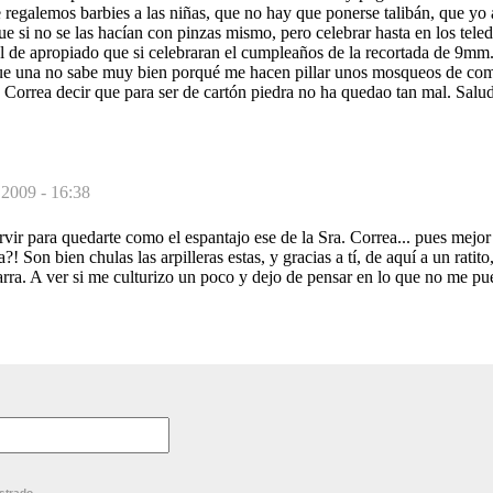
e regalemos barbies a las niñas, que no hay que ponerse talibán, que yo 
e si no se las hacían con pinzas mismo, pero celebrar hasta en los tele
l de apropiado que si celebraran el cumpleaños de la recortada de 9mm
que una no sabe muy bien porqué me hacen pillar unos mosqueos de com
 Correa decir que para ser de cartón piedra no ha quedao tan mal. Salud
 2009 - 16:38
servir para quedarte como el espantajo ese de la Sra. Correa... pues mejo
! Son bien chulas las arpilleras estas, y gracias a tí, de aquí a un ratito
Parra. A ver si me culturizo un poco y dejo de pensar en lo que no me 
strado.