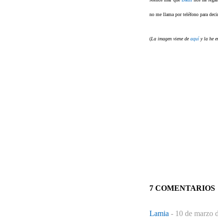
no me llama por teléfono para deci
(
La imagen viene de
aquí
y la he 
7 COMENTARIOS
Lamia
-
10 de marzo d