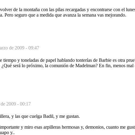
olver de la montaña con las pilas recargadas y encontrarse con el lune
a. Pero seguro que a medida que avanza la semana vas mejorando.
arzo de 2009 - 09:47
e tiempo y toneladas de papel hablando tonterías de Barbie es otra pru
. ¿Qué será lo próximo, la comunión de Madelman? En fin, menos mal 
 de 2009 - 00:17
llera, y las que cuelga Badil, y me gustan.
importante y miro esas arpilleras hermosas y, demonios, cuanto me gust
uapo y..