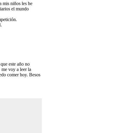
a mis niños les he
diarios el mundo
.
petición.
.
r que este año no
, me voy a leer la
puedo comer hoy. Besos