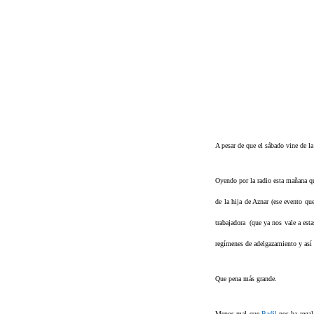
A pesar de que el sábado vine de l
Oyendo por la radio esta mañana q
de la hija de Aznar (ese evento q
trabajadora (que ya nos vale a est
regímenes de adelgazamiento y así 
Que pena más grande.
Menos mal que
Badil
nos ha rega