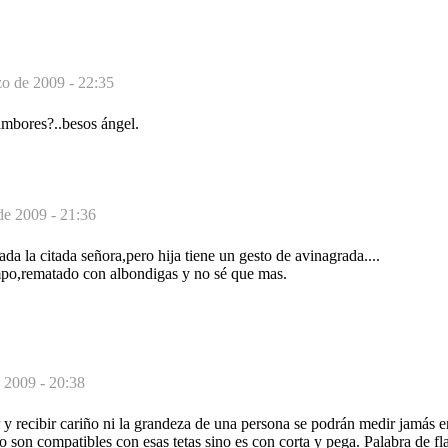
o de 2009 - 22:35
tambores?..besos ángel.
de 2009 - 21:36
a la citada señora,pero hija tiene un gesto de avinagrada....
mpo,rematado con albondigas y no sé que mas.
 2009 - 20:38
 y recibir cariño ni la grandeza de una persona se podrán medir jamás e
no son compatibles con esas tetas sino es con corta y pega. Palabra de fl