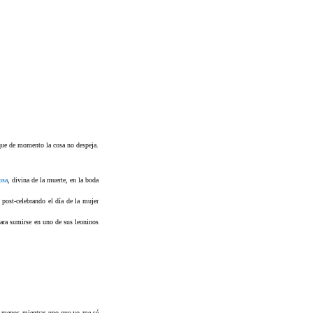
 que de momento la cosa no despeja.
osa
, divina de la muerte, en la boda
post-celebrando el día de la mujer
para sumirse en uno de sus leoninos
l menos mientras uno que yo me sé