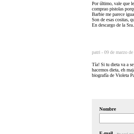
Por último, vale que l
comprao pistolas porqu
Barbie me parece igua
Son de esas cositas, 
En descargo de la Sra.
patri -
09 de marzo de
Tía! Si tu dieta va a 
hacemos dieta, eh maja?
biografía de Violeta 
Nombre
E-mail
No será mo