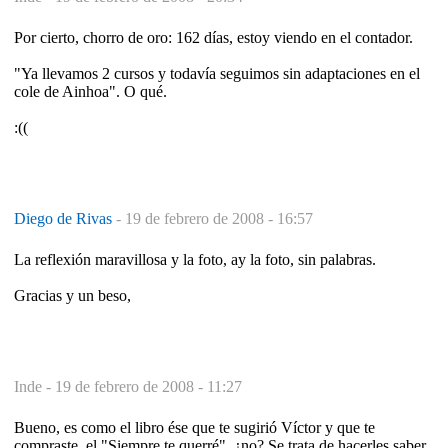
Por cierto, chorro de oro: 162 días, estoy viendo en el contador.
"Ya llevamos 2 cursos y todavía seguimos sin adaptaciones en el
cole de Ainhoa". O qué.
:((
Diego de Rivas
-
19 de febrero de 2008 - 16:57
La reflexión maravillosa y la foto, ay la foto, sin palabras.
Gracias y un beso,
Inde -
19 de febrero de 2008 - 11:27
Bueno, es como el libro ése que te sugirió Víctor y que te
compraste, el "Siempre te querré", ¿no? Se trata de hacerles saber