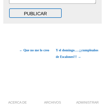
← Que no me lo creo
Y el domingo.....¡¡cumpleaños
de Escalones!!! →
ACERCA DE
ARCHIVOS
ADMINISTRAR