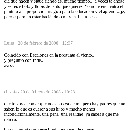
día que nacen y sigue siendo así mucho tiempo... a veces te ahoga
y se hace bolo y lloras de tanto que quieres. Yo no le encuentro el
puntillo a la proporción mágica para la educación y el aprendizaje,
pero espero no estar haciéndolo muy mal. Un beso
Luisa -
20 de febrero de 2008 - 12:07
Coincido con Escalones en la pregunta al viento...
y pregunto con Inde...
aysss
chispis -
20 de febrero de 2008 - 10:23
que te voy a contar que no sepas ya de mi, pero hay padres que no
saben lo que es querer a sus hijos y mucho menos
incondicionalmente. una pena, una realidad, ya sabes a que me
refiero.
besos y gracias por este bonito extracto de punset.