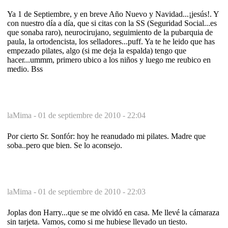
Ya 1 de Septiembre, y en breve Año Nuevo y Navidad...¡jesús!. Y
con nuestro día a día, que si citas con la SS (Seguridad Social...es
que sonaba raro), neurocirujano, seguimiento de la pubarquia de
paula, la ortodencista, los selladores...puff. Ya te he leido que has
empezado pilates, algo (si me deja la espalda) tengo que
hacer...ummm, primero ubico a los niños y luego me reubico en
medio. Bss
laMima -
01 de septiembre de 2010 - 22:04
Por cierto Sr. Sonfór: hoy he reanudado mi pilates. Madre que
soba..pero que bien. Se lo aconsejo.
laMima -
01 de septiembre de 2010 - 22:03
Joplas don Harry...que se me olvidó en casa. Me llevé la cámaraza
sin tarjeta. Vamos, como si me hubiese llevado un tiesto.