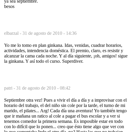
ya sea septiembre.
besos
elbarzal -
31 de agosto de 2010 - 14:36
Yo me lo tomo en plan ginkana. Idas, venidas, cuadrar horarios,
actividades, intendencia doméstica. El premio, claro, es resistir y
alcanzar la cama cada noche. Y al día siguiente, ¡oh, amigos! sigue
la ginkana. Y así todo el curso. Superdiver.
patri -
31 de agosto de 2010 - 08:42
Septiembre otra vez! Pues a vivir el día a día y a improvisar con el
horario del trabajo, el del niño sin cole por la tarde, el turno de mi
marido, el pilates... Arg! Cada día una aventura! Yo también tengo
que ir mañana un ratico al cole a pagar el bus escolar y a ver si
tenemos comedor la primera semana. Es imposible estar en todo
con lo difícil que lo ponen... creo que ésto tiene algo que ver con
lo que comentaba Inde el otro día, no? Hasta las que no trabajan