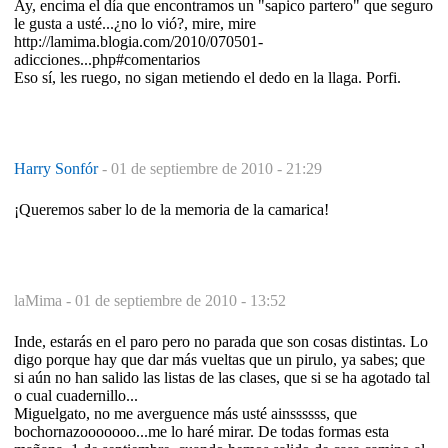
Ay, encima el día que encontramos un "sapico partero" que seguro
le gusta a usté...¿no lo vió?, mire, mire
http://lamima.blogia.com/2010/070501-
adicciones...php#comentarios
Eso sí, les ruego, no sigan metiendo el dedo en la llaga. Porfi.
Harry Sonfór
-
01 de septiembre de 2010 - 21:29
¡Queremos saber lo de la memoria de la camarica!
laMima -
01 de septiembre de 2010 - 13:52
Inde, estarás en el paro pero no parada que son cosas distintas. Lo
digo porque hay que dar más vueltas que un pirulo, ya sabes; que
si aún no han salido las listas de las clases, que si se ha agotado tal
o cual cuadernillo...
Miguelgato, no me averguence más usté ainssssss, que
bochornazooooooo...me lo haré mirar. De todas formas esta