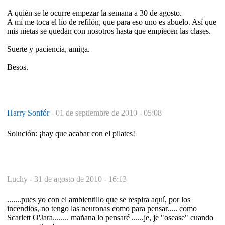
A quién se le ocurre empezar la semana a 30 de agosto.
A mí me toca el lío de refilón, que para eso uno es abuelo. Así que
mis nietas se quedan con nosotros hasta que empiecen las clases.
Suerte y paciencia, amiga.
Besos.
Harry Sonfór
-
01 de septiembre de 2010 - 05:08
Solución: ¡hay que acabar con el pilates!
Luchy -
31 de agosto de 2010 - 16:13
.......pues yo con el ambientillo que se respira aquí, por los
incendios, no tengo las neuronas como para pensar..... como
Scarlett O'Jara........ mañana lo pensaré ......je, je "osease" cuando