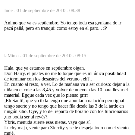
Inde -
01 de septiembre de 2010 - 08:38
Ánimo que ya es septiembre. Yo tengo toda esa gynkana de ir
pacá pallá, pero en tranqui: como estoy en el paro... :P
laMima -
01 de septiembre de 2010 - 08:15
Hala, que ya estamos en septiembre oigan.
Don Harry, el pilates no me lo toque que es mi única posibilidad
de terminar con los desastres del verano ¿eh?..
En cuanto al resto, a ver. Lo de mañana va a ser curioso: dejar a la
niña en el cole a las 8,45 y volver de nuevo a las 10 para llevar el
material. Egque cada vez que lo pienso grrrr
¡Eh Santi!, que yo tb la tengo que apuntar a natación pero igual
tengo suerte y no tengo que hacer fila desde las 3 de la tarde en
ningún sitio. Oye, y lo del reparto de horario con los funcionarios
¿no podía ser al revés?.
Ybris, menuda suerte esas nietas, vaya que sí.
Luchy maja, vente para Ziercity y se te despeja todo con el viento
mujé.