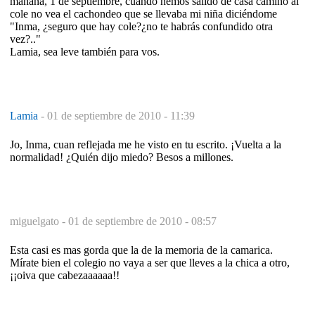
mañana, 1 de septiembre, cuando hemos salido de casa camino al
cole no vea el cachondeo que se llevaba mi niña diciéndome
"Inma, ¿seguro que hay cole?¿no te habrás confundido otra
vez?.."
Lamia, sea leve también para vos.
Lamia
-
01 de septiembre de 2010 - 11:39
Jo, Inma, cuan reflejada me he visto en tu escrito. ¡Vuelta a la
normalidad! ¿Quién dijo miedo? Besos a millones.
miguelgato -
01 de septiembre de 2010 - 08:57
Esta casi es mas gorda que la de la memoria de la camarica.
Mírate bien el colegio no vaya a ser que lleves a la chica a otro,
¡¡oiva que cabezaaaaaa!!