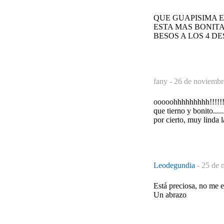
QUE GUAPISIMA E
ESTA MAS BONITA
BESOS A LOS 4 D
fany -
26 de noviembr
ooooohhhhhhhhh!!!!!!
que tierno y bonito.....
por cierto, muy linda l
Leodegundia
-
25 de 
Está preciosa, no me e
Un abrazo