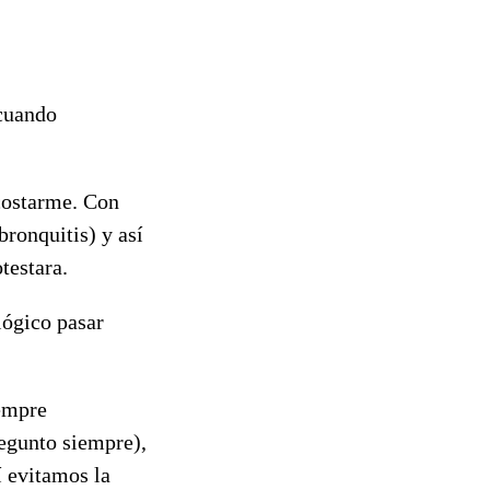
 cuando
costarme. Con
bronquitis) y así
testara.
lógico pasar
iempre
egunto siempre),
í evitamos la