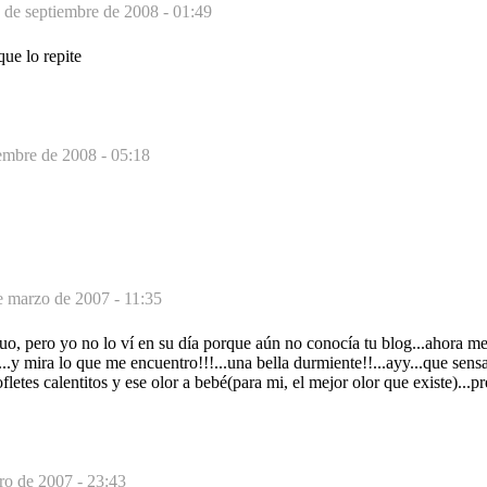
 de septiembre de 2008 - 01:49
que lo repite
iembre de 2008 - 05:18
e marzo de 2007 - 11:35
guo, pero yo no lo ví en su día porque aún no conocía tu blog...ahora m
...y mira lo que me encuentro!!!...una bella durmiente!!...ayy...que sensa
letes calentitos y ese olor a bebé(para mi, el mejor olor que existe)...p
ro de 2007 - 23:43