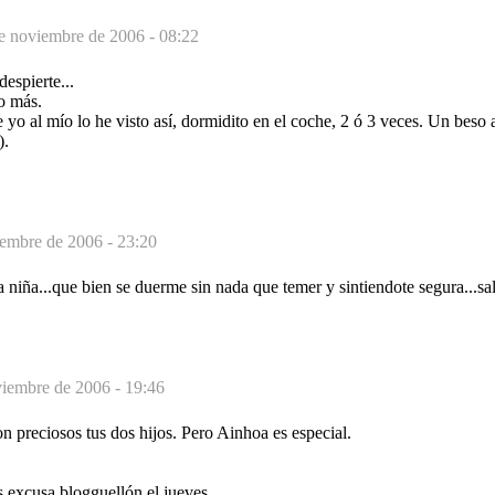
e noviembre de 2006 - 08:22
despierte...
o más.
yo al mío lo he visto así, dormidito en el coche, 2 ó 3 veces. Un beso 
).
embre de 2006 - 23:20
niña...que bien se duerme sin nada que temer y sintiendote segura...sa
iembre de 2006 - 19:46
n preciosos tus dos hijos. Pero Ainhoa es especial.
s excusa blogguellón el jueves.