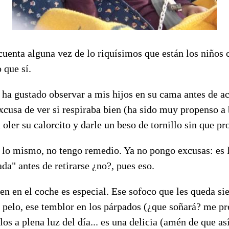
cuenta alguna vez de lo riquísimos que están los niños
 que sí.
ha gustado observar a mis hijos en su cama antes de a
xcusa de ver si respiraba bien (ha sido muy propenso a 
oler su calorcito y darle un beso de tornillo sin que pro
lo mismo, no tengo remedio. Ya no pongo excusas: es 
ada" antes de retirarse ¿no?, pues eso.
n en el coche es especial. Ese sofoco que les queda s
pelo, ese temblor en los párpados (¿que soñará? me pr
los a plena luz del día... es una delicia (amén de que as