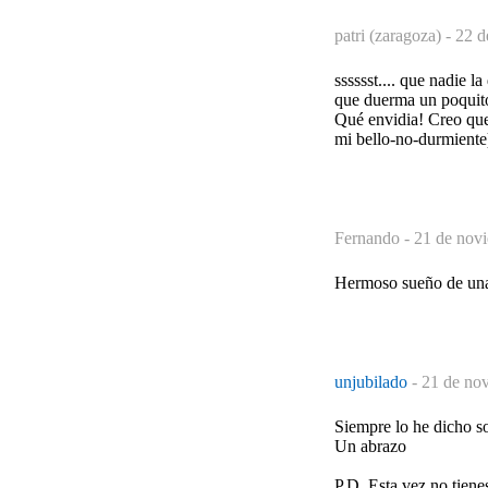
patri (zaragoza) -
22 d
sssssst.... que nadie la 
que duerma un poquit
Qué envidia! Creo que 
mi bello-no-durmiente
Fernando -
21 de novi
Hermoso sueño de una 
unjubilado
-
21 de nov
Siempre lo he dicho so
Un abrazo
P.D. Esta vez no tiene