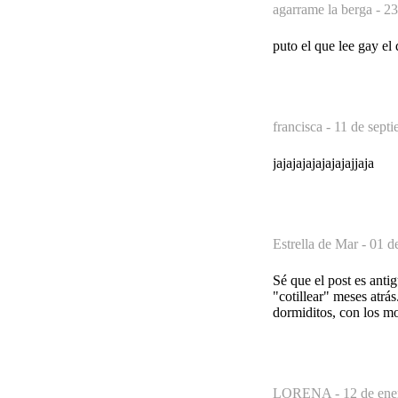
agarrame la berga -
23
puto el que lee gay el 
francisca -
11 de sept
jajajajajajajajajjaja
Estrella de Mar -
01 d
Sé que el post es anti
"cotillear" meses atrás
dormiditos, con los mof
LORENA -
12 de ene