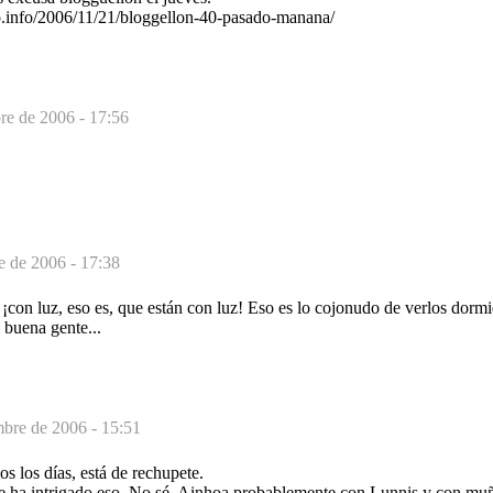
o.info/2006/11/21/bloggellon-40-pasado-manana/
re de 2006 - 17:56
e de 2006 - 17:38
. ¡con luz, eso es, que están con luz! Eso es lo cojonudo de verlos dormi
e buena gente...
bre de 2006 - 15:51
 los días, está de rechupete.
 intrigado eso. No sé, Ainhoa probablemente con Lunnis y con muñ