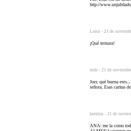
http://www.unjubilad
Luisa -
21 de noviemb
¡Qué ternura!
inde -
21 de noviembr
Joer, qué buena eres..
señora. Esas caritas d
lamima -
21 de noviem
ANA: me la como todos
ALMENA:siempre me ha