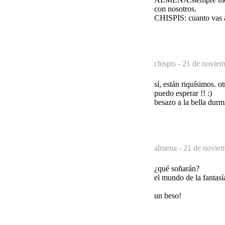
con nosotros.
CHISPIS: cuanto vas a 
chispis -
21 de noviem
sí, están riquísimos. 
puedo esperar !! :)
besazo a la bella durm
almena -
21 de noviem
¿qué soñarán?
el mundo de la fantasía
un beso!