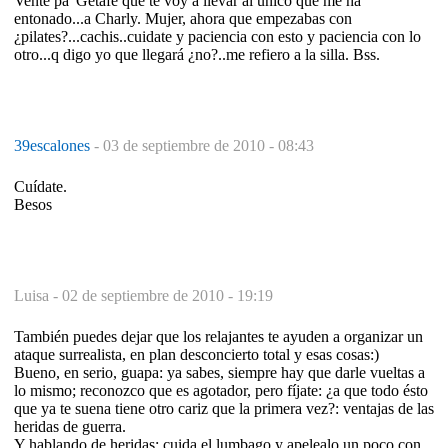
Vente pa' Getafe que te voy a llevar al único que me ha
entonado...a Charly. Mujer, ahora que empezabas con
¿pilates?...cachis..cuidate y paciencia con esto y paciencia con lo
otro...q digo yo que llegará ¿no?..me refiero a la silla. Bss.
39escalones
-
03 de septiembre de 2010 - 08:43
Cuídate.
Besos
Luisa -
02 de septiembre de 2010 - 19:19
También puedes dejar que los relajantes te ayuden a organizar un
ataque surrealista, en plan desconcierto total y esas cosas:)
Bueno, en serio, guapa: ya sabes, siempre hay que darle vueltas a
lo mismo; reconozco que es agotador, pero fíjate: ¿a que todo ésto
que ya te suena tiene otro cariz que la primera vez?: ventajas de las
heridas de guerra.
Y hablando de heridas: cuida el lumbago y apelealo un poco con