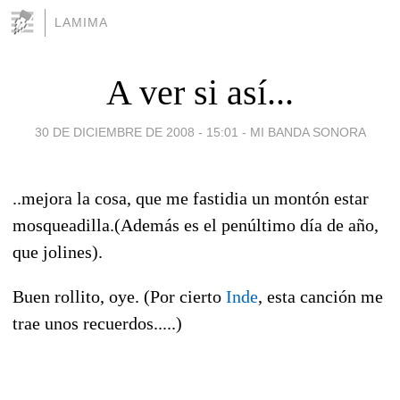
LAMIMA
A ver si así...
30 DE DICIEMBRE DE 2008 - 15:01
-
MI BANDA SONORA
..mejora la cosa, que me fastidia un montón estar
mosqueadilla.(Además es el penúltimo día de año,
que jolines).
Buen rollito, oye. (Por cierto
Inde
, esta canción me
trae unos recuerdos.....)