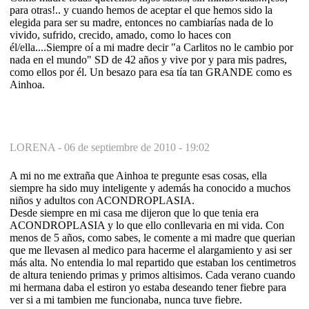
para otras!.. y cuando hemos de aceptar el que hemos sido la
elegida para ser su madre, entonces no cambiarías nada de lo
vivido, sufrido, crecido, amado, como lo haces con
él/ella....Siempre oí a mi madre decir "a Carlitos no le cambio por
nada en el mundo" SD de 42 años y vive por y para mis padres,
como ellos por él. Un besazo para esa tía tan GRANDE como es
Ainhoa.
LORENA -
06 de septiembre de 2010 - 19:02
A mi no me extraña que Ainhoa te pregunte esas cosas, ella
siempre ha sido muy inteligente y además ha conocido a muchos
niños y adultos con ACONDROPLASIA.
Desde siempre en mi casa me dijeron que lo que tenia era
ACONDROPLASIA y lo que ello conllevaria en mi vida. Con
menos de 5 años, como sabes, le comente a mi madre que querian
que me llevasen al medico para hacerme el alargamiento y asi ser
más alta. No entendia lo mal repartido que estaban los centimetros
de altura teniendo primas y primos altisimos. Cada verano cuando
mi hermana daba el estiron yo estaba deseando tener fiebre para
ver si a mi tambien me funcionaba, nunca tuve fiebre.