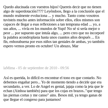
Quedo alucinada con vuestros hijos! Quereis decir que no tienen
algo de superdotación???? Leyéndoos, llego a la conclusión que el
mundo realmente evoluciona ... y mucho. Tanto como vosotros
tuvisteis mucho antes información sobre ellos, ellos mismos son
capaces de llegar a esas reflexiones a tan temprana edad ... yo, a
sus años, ... vivía en los mundos de Yupi! No sé si sería mejor o
peor ... por supuesto que intuía algo, ... pero creo que no incorporé
la palabra acondroplasia hasta unos cuantos años después ... En
fín, enhorabuena por esos niños tan geniales de ambas, yo también
espero vernos pronto en octubre! Un abrazo, Mar
laMima -
05 de septiembre de 2010 - 09:56
Así es querida, lo difícil es encontrar el tono en que contarlo. No
debemos engañar pero... Yo de momento tiendo a decirle que era
secundario, a ver. Lo de Angel es genial, jajaja como la jeta que le
echan (Ainhoa también) para que los cojas en brazos.."que tengo
las piernas cortas y me canso" ains. Besos mil, ya tengo ganas de
que llegue el congreso para juntarnos!