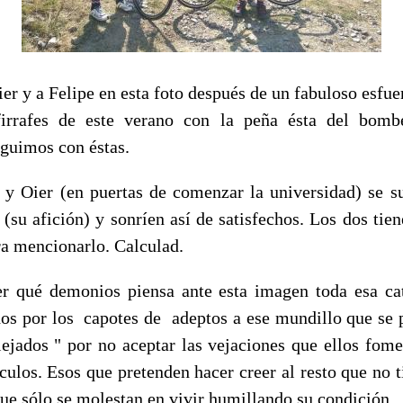
er y a Felipe en esta foto después de un fabuloso esfu
firrafes de este verano con la peña ésta del bomb
eguimos con éstas.
 y Oier (en puertas de comenzar la universidad) se s
 (su afición) y sonríen así de satisfechos. Los dos tie
a mencionarlo. Calculad.
r qué demonios piensa ante esta imagen toda esa cat
dos por los capotes de adeptos a ese mundillo que se p
ejados " por no aceptar las vejaciones que ellos fom
culos. Esos que pretenden hacer creer al resto que no 
que sólo se molestan en vivir humillando su condición.