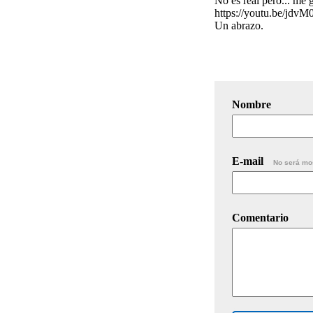
No es real pero... me g
https://youtu.be/jd
Un abrazo.
Nombre
E-mail
No será mo
Comentario