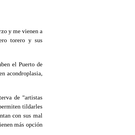
erzo y me vienen a
ero torero y sus
uben el Puerto de
nen acondroplasia,
erva de "artistas
ermiten tildarles
entan con sus mal
tienen más opción