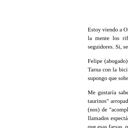
Estoy viendo a Oi
la mente los ri
seguidores. Si, s
Felipe (abogado)
Tarna con la bici
supongo que sobr
Me gustaría sabe
taurinos" arropa
(nos) de "acompl
llamados espectá
que esas farsas, 