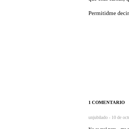
Permitidme decir 
1 COMENTARIO
unjubilado -
10 de oct