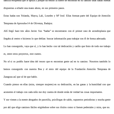
familia estupenda que le apoya y porque ha tenido la suerte de encontrar en su camino unas hadas buenas
dispuestas a echarle una mano ahora, en sus primeros pasos.
Estas hadas son Yolanda, Mayca, Lali, Lourdes y Mª José. Ellas forman parte del Equipo de Atención
Temprana de Aprosuba-14 de Olivenza, Badajoz.
Allí llegó hace tres años Javier. Sus “hadas” se encontraron con el primer caso de acondroplasia que
llegaba al centro e hicieron lo que debían: buscar información para trabajar con él de forma adecuada.
Lo han conseguido, vaya que sí, y lo han hecho con tal dedicación y cariño que fruto de todo ese trabajo
es, entre otros proyectos, este cuento.
No sé si os podéis hacer idea del tesoro que es encontrar gente así en tu camino. Nosotros también lo
hemos conseguido con nuestra Bea y el resto del equipo de la Fundación Atención Temprana de
Zaragoza así que sé de que hablo.
Cuando pienso en ellas (mira, siempre mujeres) en su dedicación, en las ganas y la humildad con que
acometen el trabajo con cada niño me doy cuenta de donde están de verdad las cosas importantes.
Y me vienen a la mente abogados de pacotilla, psicólogas de saldo, supuestos periodistas y mucha gente
por ahí que elige caminos fáciles erigiéndose sobre sus títulos como si fuesen pedestales y mira, que no.