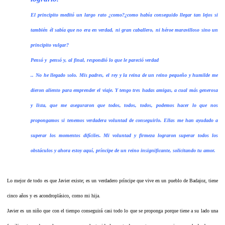
El principito meditó un largo rato ¿como?¿como había conseguido llegar tan lejos si
también él sabía que no era en verdad, ni gran caballero, ni héroe maravilloso sino un
principito vulgar?
Pensó y
pensó y, al final, respondió lo que le pareció verdad
.. No he llegado solo. Mis padres, el rey y la reina de un reino pequeño y humilde me
dieron aliento para emprender el viaje. Y tengo tres hadas amigas, a cual más generosa
y lista, que me aseguraron que todos, todos, todos, podemos hacer lo que nos
propongamos si tenemos verdadera voluntad de conseguirlo. Ellas me han ayudado a
superar los momentos difíciles. Mi voluntad y firmeza lograron superar todos los
obstáculos y ahora estoy aquí, príncipe de un reino insignificante, solicitando tu amor.
Lo mejor de todo es que Javier existe; es un verdadero príncipe que vive en un pueblo de Badajoz, tiene
cinco años y es acondroplásico, como mi hija.
Javier es un niño que con el tiempo conseguirá casi todo lo que se proponga porque tiene a su lado una