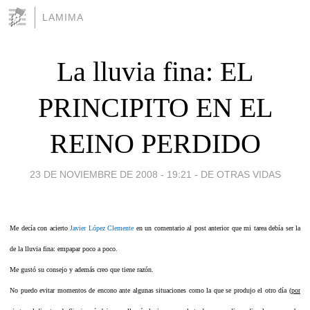
LAMIMA
La lluvia fina: EL
PRINCIPITO EN EL
REINO PERDIDO
23 DE NOVIEMBRE DE 2008 - 19:21
-
DE OTRAS VIDAS
Me decía con acierto
Javier López Clemente
en un comentario al post anterior que mi tarea debía ser la
de la lluvia fina: empapar poco a poco.
Me gustó su consejo y además creo que tiene razón.
No puedo evitar momentos de encono ante algunas situaciones como la que se produjo el otro día (
por