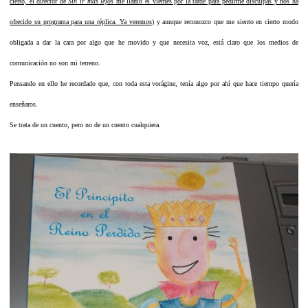
cierto, el director de
Sin ir más lejos
me llamó el viernes por la tarde para pedirme disculpas y nos ha
ofrecido su programa para una réplica. Ya veremos
) y aunque reconozco que me siento en cierto modo
obligada a dar la cara por algo que he movido y que necesita voz, está claro que los medios de
comunicación no son mi terreno.
Pensando en ello he recordado que, con toda esta vorágine, tenía algo por ahí que hace tiempo quería
enseñaros.
Se trata de un cuento, pero no de un cuento cualquiera.