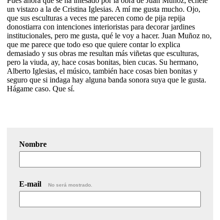
Pues ahora que se ha intesado por la obra de Juan Muñoz, échele
un vistazo a la de Cristina Iglesias. A mí me gusta mucho. Ojo,
que sus esculturas a veces me parecen como de pija repija
donostiarra con intenciones interioristas para decorar jardines
institucionales, pero me gusta, qué le voy a hacer. Juan Muñoz no,
que me parece que todo eso que quiere contar lo explica
demasiado y sus obras me resultan más viñetas que esculturas,
pero la viuda, ay, hace cosas bonitas, bien cucas. Su hermano,
Alberto Iglesias, el músico, también hace cosas bien bonitas y
seguro que si indaga hay alguna banda sonora suya que le gusta.
Hágame caso. Que sí.
Nombre
E-mail
No será mostrado.