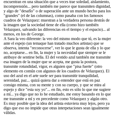
encuentran en una situación que a veces trae soledad, aislamiento,
incomprensión... pero también me parece que transmiten dignidad,
y algo de "desafío" o de superación ante un mundo hecho para los
"grandes" (el de las columnas), como pasaba con los famosos
cuadros de Velazquez: muestran a la verdadera persona destrás de
la imagen que la sociedad tiene de ella (como hizo también
Velazquez, salvando las diferencias en el tiempo y el espacio)... al
menos, en los de George.
A Sara la veo diferente: la veo del mismo modo que tú, es la mujer
ante el espejo (un temaque han tratado muchos artistas) que se
observa, intenta "reconocerse", ver lo que le gusta de ella y lo que
no, aceptarse... en fin, la mujer y la necesidad que siempre se le
atribuye de sentirse bella. El del vestido azul también me transmite
esa imagen de la mujer que se acepta, me gusta la postura,
transmite rotundidad, vigor, es alguien que "pisa fuerte" (otro
elemento en común con algunos de los cuadros de Velazquez). El
uso del azul en el arte suele ser para transmitir tranquilidad,
serenidad, paz... quizá quiera dar a entender que está en paz
consigo misma, con su mente y con su cuerpo, y que se mira al
espejo y dice "esta soy yo"... en fin, esto es sólo lo que me sugiere
a mí... ya digo que no lo he estudiado, me estoy basando en lo que
me transmite a mí y en precedente como Velazquez y algún otro.
Es muy posible que la idea del artista estuviera muy lejos, pero ya
digo que eso no impide que otras interpetaciones sean igualmente
válidas.