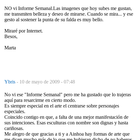
NO vi Informe Semanal.Las imagenes que hoy subes me gustan,
me transmiten belleza y deseo de mirarse. Cuando se mira... y ese
gesto al sostener la punta de su falda es muy bello.
Miraré por Internet.
Besos,
Marta
Ybris
-
10 de mayo de 2009 - 07:48
No vi ese "Informe Semanal" pero me ha gustado que lo trajeras
aquí para resarcirme en cierto modo.
Es siempre especial en el arte el centrarse sobre personajes
especiales.
Coincido contigo en que, a falta de una mejor manifestación de
sus intenciones. Esas esculturas con nombre son dignas y hasta
cariñosas.
Me alegro de que gracias a ti y a Ainhoa hay formas de arte que
me dicen mucho más de lo que me hubieran dicho de no haberos