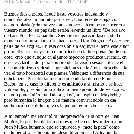
Erick Miraval -
22 de marzo de 2012 - 10:42
Buenos días a todos, llegué hasta vosotros indagando y
conociéndoles un poquito por la red. Una reciente amiga con
acondroplasia (primera vez que conozco el término) me acercó a
vuestro mundo, en papalelo estaba leyendo un libro "De soslayo"
de Luis Peñalver Alhambra. Siempre me pareció fascinante la
manera de representar a Calabacillas o a Don Diego de Acedo por
parte de Velázquez. En esta ocasión sin esquivar el tema este autor
profundiza con mayor o menor acierto en la interpretación de esta
obra, creo que aunque en algunos aspectos produzca urticaria, en
otros es clarificador para comprender la visión sesgada desde el
desconocimiento y desde supersticiones de la época, describe a la
vez el trato horizontal que plantea Velázquez a diferencia de sus
cohetáneos. Por otro lado os recomiendo la obra de Francis
Bacon, en su caso lo diferente es aplicado a sí mismo y se hace
vulnerable, y verán cómo aplica lo bien aprendido de Velázquez
cuando pinta "niño mutilado a gatas", se inspira en Muybridge
pero humaniza la imagen a su manera convirtiéndola en esa
sublimación del dolor, que es la pintura en muchos casos.
A mí también me encantó tu interpretación de la obra de Juan
Muñoz, lo positivo de todo esto es que hemos descubierto a un
Juan Muñoz humano, que se equivoca y "mete la pata" como
cualquier otro, es bueno que desmitifiquemos al Arte, que lo