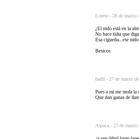
Loreto -
28 de marzo 
¿El nido está en la al
No hace falta que diga
Esa cigueña...ese nido.
Besicos
badil -
27 de marzo de
Pues a mi me mola la
Que dan ganas de llam
Alpaca -
27 de marzo 
¿y ese árbol largo lar