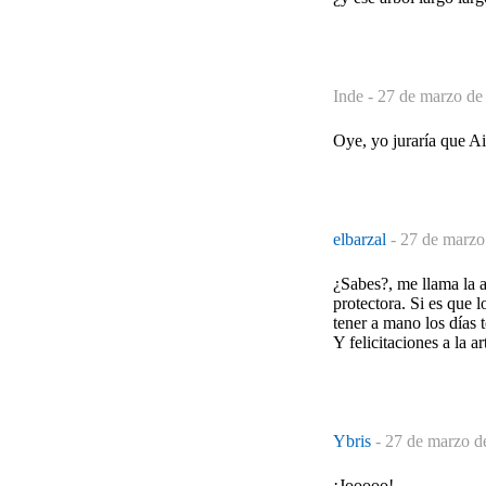
Inde -
27 de marzo de
Oye, yo juraría que Ai
elbarzal
-
27 de marzo
¿Sabes?, me llama la a
protectora. Si es que 
tener a mano los días 
Y felicitaciones a la a
Ybris
-
27 de marzo d
¡Jooooo!