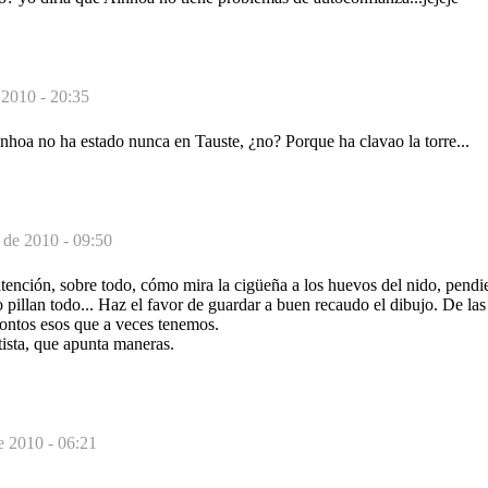
 2010 - 20:35
nhoa no ha estado nunca en Tauste, ¿no? Porque ha clavao la torre...
 de 2010 - 09:50
tención, sobre todo, cómo mira la cigüeña a los huevos del nido, pendie
lo pillan todo... Haz el favor de guardar a buen recaudo el dibujo. De la
tontos esos que a veces tenemos.
rtista, que apunta maneras.
e 2010 - 06:21