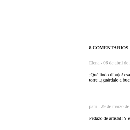
8 COMENTARIOS
Elena -
06 de abril de
¡Qué lindo dibujo! esa 
torre...¡guárdalo a bu
patri -
29 de marzo de
Pedazo de artista!! Y 