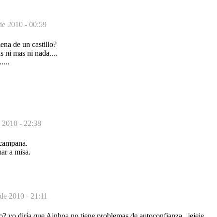
de 2010 - 00:59
mena de un castillo?
s ni mas ni nada....
....
 2010 - 22:38
 campana.
ar a misa.
de 2010 - 21:11
go? yo diría que Ainhoa no tiene problemas de autoconfianza...jejeje