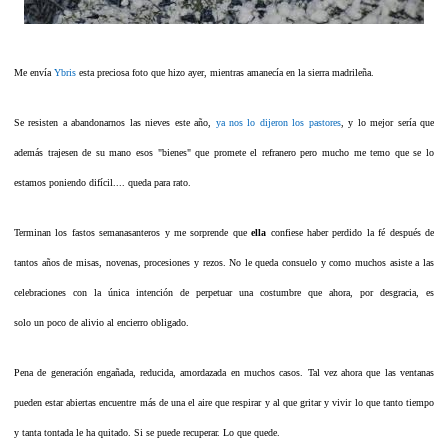
Me envía
Ybris
esta preciosa foto que hizo ayer, mientras amanecía en la sierra madrileña.
Se resisten a abandonarnos las nieves este año,
ya nos lo dijeron los pastores
, y lo mejor sería que
además trajesen de su mano esos "bienes" que promete el refranero pero mucho me temo que se lo
estamos poniendo difícil.... queda para rato.
Terminan los fastos semanasanteros y me sorprende que
ella
confiese haber perdido la fé después de
tantos años de misas, novenas, procesiones y rezos. No le queda consuelo y como muchos asiste a las
celebraciones con la única intención de perpetuar una costumbre que ahora, por desgracia, es
solo un poco de alivio al encierro obligado.
Pena de generación engañada, reducida, amordazada en muchos casos. Tal vez ahora que las ventanas
pueden estar abiertas encuentre más de una el aire que respirar y al que gritar y vivir lo que tanto tiempo
y tanta tontada le ha quitado. Si se puede recuperar. Lo que quede.