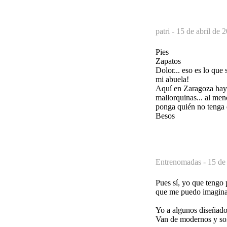
patri -
15 de abril de 
Pies
Zapatos
Dolor... eso es lo que 
mi abuela!
Aquí en Zaragoza hay 
mallorquinas... al men
ponga quién no tenga q
Besos
Entrenomadas -
15 de 
Pues sí, yo que tengo
que me puedo imaginar 
Yo a algunos diseñador
Van de modernos y son