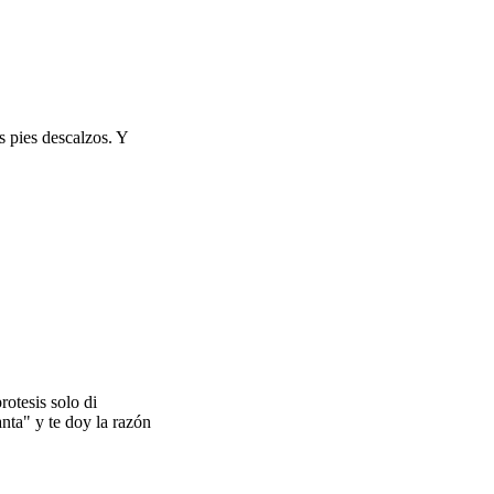
s pies descalzos. Y
.
rotesis solo di
anta" y te doy la razón