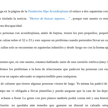
ga en la página de la
Fundación Alpe Acondroplasia
el enlace a dos zapaterías cen
 titulado la noticia:
“Hartos de buscar zapatos….”
, porque este asunto es otr
sta discapacidad.
s personas con acondroplasia, amén de bajitas, tienen los pies pequeños; peque
en calzar sobre el 32 o 33 y esto supone un problema cuando pretenden llevar un c
tallas solo se encuentran en zapaterías infantiles y desde luego no con la horma a
semos que, en este asunto, estamos hablando tanto de una cuestión estética (muy 
idemos los problemas a la hora de relacionarse que padecen las personas con e
evar un zapato adecuado es imprescindible para cualquiera.
a de calzarse que tienen algunas personas vienen de largo. Yo misma las padecí de
mpo me vi obligada a llevar plantillas y puedo asegurar que la cara de las depen
 echarse a llorar. La gente con pies planos también podrá contar mil y una histor
lusión: no quedaba más remedio que gastarse un dineral en calzado orto