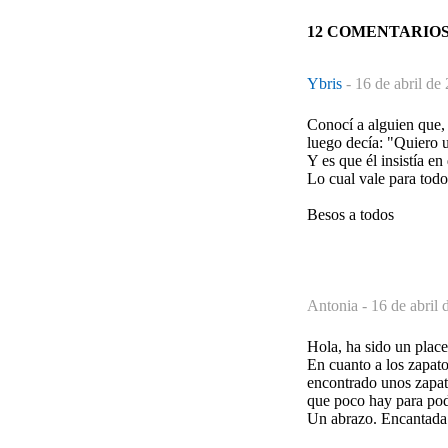
12 COMENTARIO
Ybris
-
16 de abril de
Conocí a alguien que, 
luego decía: "Quiero u
Y es que él insistía en
Lo cual vale para tod
Besos a todos
Antonia -
16 de abril 
Hola, ha sido un place
En cuanto a los zapato
encontrado unos zapato
que poco hay para pode
Un abrazo. Encantada