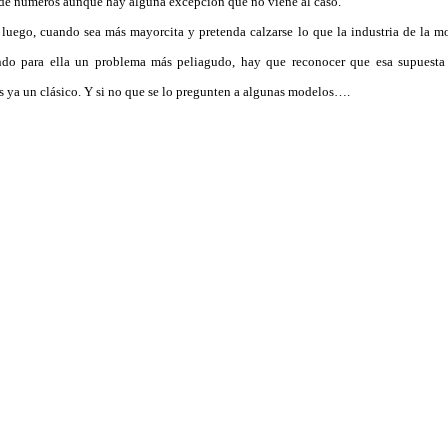
 de números aunque hay alguna excepción que no viene al caso.
luego, cuando sea más mayorcita y pretenda calzarse lo que la industria de la m
endo para ella un problema más peliagudo, hay que reconocer que esa supuesta 
s ya un clásico. Y si no que se lo pregunten a algunas modelos….