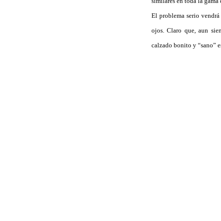
similares en toda la gama
El problema serio vendrá 
ojos. Claro que, aun si
calzado bonito y “sano” e