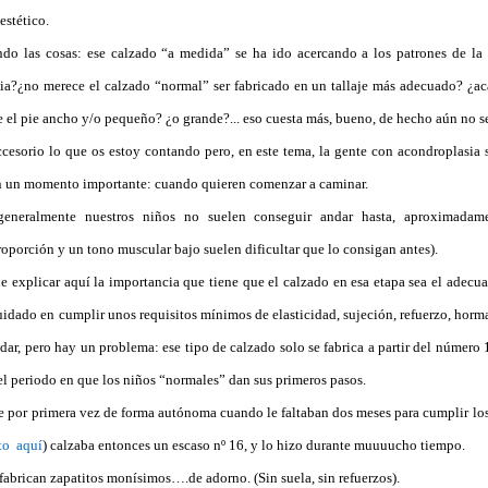
stético.
do las cosas: ese calzado “a medida” se ha ido acercando a los patrones de la
dia?¿no merece el calzado “normal” ser fabricado en un tallaje más adecuado? ¿ac
e el pie ancho y/o pequeño? ¿o grande?... eso cuesta más, bueno, de hecho aún no s
cesorio lo que os estoy contando pero, en este tema, la gente con acondroplasia 
 un momento importante: cuando quieren comenzar a caminar.
neralmente nuestros niños no suelen conseguir andar hasta, aproximadamen
roporción y un tono muscular bajo suelen dificultar que lo consigan antes).
explicar aquí la importancia que tiene que el calzado en esa etapa sea el adecu
idado en cumplir unos requisitos mínimos de elasticidad, sujeción, refuerzo, horma.
ar, pero hay un problema: ese tipo de calzado solo se fabrica a partir del número 
el periodo en que los niños “normales” dan sus primeros pasos.
e por primera vez de forma autónoma cuando le faltaban dos meses para cumplir los
to
aquí
) calzaba entonces un escaso nº 16, y lo hizo durante muuuucho tiempo.
fabrican zapatitos monísimos….de adorno. (Sin suela, sin refuerzos).