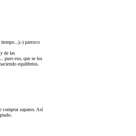
 tiempo...);-) parezco
y de las
.. pues eso, que se los
aciendo equilibrios.
e comprar zapatos. Así
opiado.