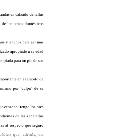
tradas en calzado de tallas
o de los temas domésticos
ños y anchos para ser más
alzado apropiado a su edad
propiada para un pie de sus
importante en el ámbito de
nanismo por “culpa” de su
 jovenzana: tengo los pies
dientas de las zapaterías
ias al respecto que seguro
pédico que, además, era