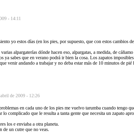
2009 - 14:11
siento yo estos días (en los pies, por supuesto, que con estos cambios de
varias alpargaterías dónde hacen eso, alpargatas, a medida, de cáñamo 
os ya sabes que en verano podrá ir bien la cosa. Los zapatos imposibles.
ue venir andando a trabajar y no deba estar más de 10 minutos de pié h
abril de 2009 - 12:26
 problemas en cada uno de los pies me vuelvo tarumba cuando tengo qu
lo complicado que le resulta a tanta gente que necesita un zapato apr
es los e enviaba a otra planeta.
 de un cutre que no veas.