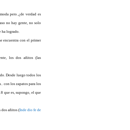
 moda pero..¿de verdad es
aso no hay gente, no solo
e ha logrado.
se encuentra con el primer
te, los dos añitos (las
ado. Desde luego todos los
. con los zapatos para los
18 que es, supongo, el que
 dos añitos (
Inde dio fe de