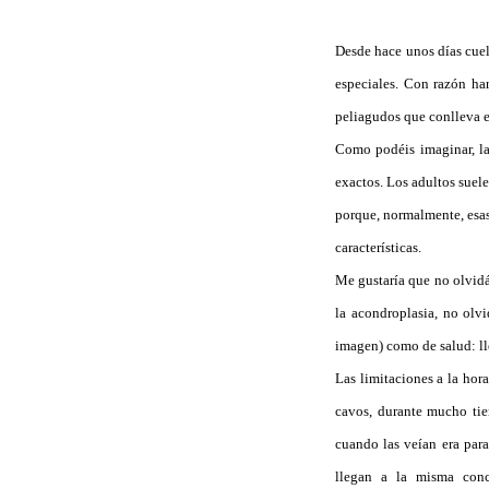
Desde hace unos días cuel
especiales. Con razón han
peliagudos que conlleva e
Como podéis imaginar, la
exactos. Los adultos suel
porque, normalmente, esas 
características.
Me gustaría que no olvidá
la acondroplasia, no olv
imagen) como de salud: ll
Las limitaciones a la hor
cavos, durante mucho tie
cuando las veían era para
llegan a la misma conc