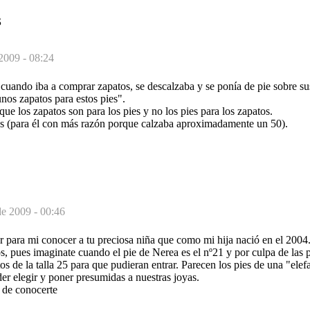
S
 2009 - 08:24
cuando iba a comprar zapatos, se descalzaba y se ponía de pie sobre su
nos zapatos para estos pies".
 que los zapatos son para los pies y no los pies para los zapatos.
os (para él con más razón porque calzaba aproximadamente un 50).
de 2009 - 00:46
r para mi conocer a tu preciosa niña que como mi hija nació en el 2004
s, pues imaginate cuando el pie de Nerea es el nº21 y por culpa de las p
s de la talla 25 para que pudieran entrar. Parecen los pies de una "elef
r elegir y poner presumidas a nuestras joyas.
 de conocerte