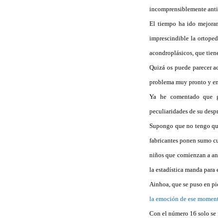
incomprensiblemente antie
El tiempo ha ido mejoran
imprescindible la ortope
acondroplásicos, que tien
Quizá os puede parecer ac
problema muy pronto y en
Ya he comentado que ge
peculiaridades de su desp
Supongo que no tengo que 
fabricantes ponen sumo cu
niños que comienzan a and
la estadística manda para 
Ainhoa, que se puso en pi
la emoción de ese momen
Con el número 16 solo se 