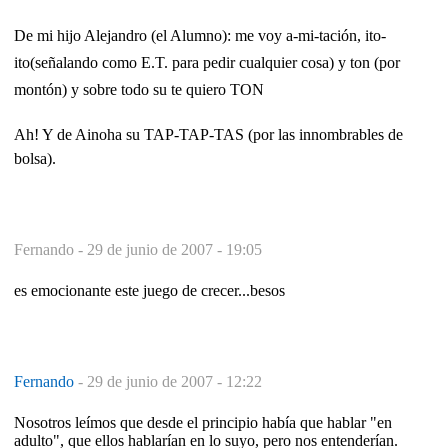
De mi hijo Alejandro (el Alumno): me voy a-mi-tación, ito-
ito(señalando como E.T. para pedir cualquier cosa) y ton (por
montón) y sobre todo su te quiero TON
Ah! Y de Ainoha su TAP-TAP-TAS (por las innombrables de
bolsa).
Fernando -
29 de junio de 2007 - 19:05
es emocionante este juego de crecer...besos
Fernando
-
29 de junio de 2007 - 12:22
Nosotros leímos que desde el principio había que hablar "en
adulto", que ellos hablarían en lo suyo, pero nos entenderían.