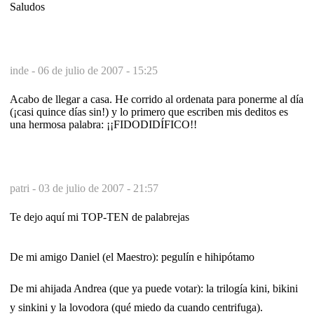
Saludos
inde -
06 de julio de 2007 - 15:25
Acabo de llegar a casa. He corrido al ordenata para ponerme al día
(¡casi quince días sin!) y lo primero que escriben mis deditos es
una hermosa palabra: ¡¡FIDODIDÍFICO!!
patri -
03 de julio de 2007 - 21:57
Te dejo aquí mi TOP-TEN de palabrejas
De mi amigo Daniel (el Maestro): pegulín e hihipótamo
De mi ahijada Andrea (que ya puede votar): la trilogía kini, bikini
y sinkini y la lovodora (qué miedo da cuando centrifuga).