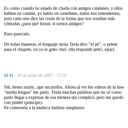
Es como cuando he estado de charla con amigos catalanes, y ellos
hablan en catalán, yo hablo en castellano, todos nos entendemos,
pero cada uno dice las cosas de la forma que nos resultan más
cómodas ¿para qué forzar, si somos amigos?
Pues parecido.
De todas maneras, el lenguaje mola: Ixeia dice "el pé", o petete
para el chupete, (si yo le grito chu!, ella responde pete!, ejeje)
M.M
-
28 de junio de 2007 - 15:59
Siii, tienes razón...que recuerdos. Ahora al ver los videos de la fase
"media lengua" me parto. Tenía muchas palabras que no sé como
pudo llegar a expresar de esa menera tan complicá, pero me quedo
con pintiré (principe).
Pa comersela a la muñeca fashion sunglasses