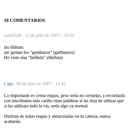
10 COMENTARIOS
santiNoB -
11 de julio de 2007 - 16:20
las últimas:
me gustan los "gambazos" (garbanzos)
He visto una "belílula" (libélula)
Capi
-
06 de julio de 2007 - 15:45
Lo importante es cerrar etapas, peor sería no cerrarlas, y recordarás
con muchísimo más cariño estas palabras si las deja de utilizar que
si las utilizara todo la via, sería algo ya normal.
Disfruta de todas etapas y almacenalas en tu cabeza, nunca
acabarán.