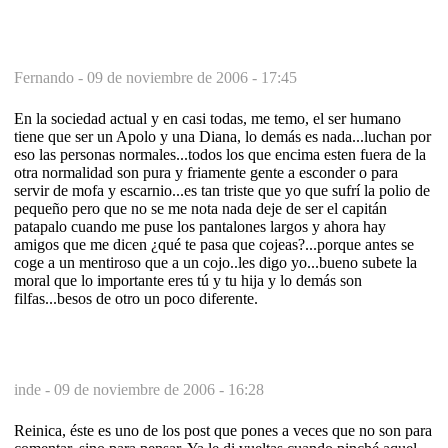
Fernando -
09 de noviembre de 2006 - 17:45
En la sociedad actual y en casi todas, me temo, el ser humano
tiene que ser un Apolo y una Diana, lo demás es nada...luchan por
eso las personas normales...todos los que encima esten fuera de la
otra normalidad son pura y friamente gente a esconder o para
servir de mofa y escarnio...es tan triste que yo que sufrí la polio de
pequeño pero que no se me nota nada deje de ser el capitán
patapalo cuando me puse los pantalones largos y ahora hay
amigos que me dicen ¿qué te pasa que cojeas?...porque antes se
coge a un mentiroso que a un cojo..les digo yo...bueno subete la
moral que lo importante eres tú y tu hija y lo demás son
filfas...besos de otro un poco diferente.
inde -
09 de noviembre de 2006 - 16:28
Reinica, éste es uno de los post que pones a veces que no son para