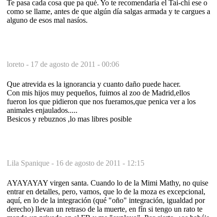
Te pasa cada cosa que pa qué. Yo te recomendaría el Tai-chi ese o
como se llame, antes de que algún día salgas armada y te cargues a
alguno de esos mal nasíos.
loreto -
17 de agosto de 2011 - 00:06
Que atrevida es la ignorancia y cuanto daño puede hacer.
Con mis hijos muy pequeños, fuimos al zoo de Madrid,ellos
fueron los que pidieron que nos fueramos,que penica ver a los
animales enjaulados.....
Besicos y rebuznos ,lo mas libres posible
Lila Spanique -
16 de agosto de 2011 - 12:15
AYAYAYAY virgen santa. Cuando lo de la Mimi Mathy, no quise
entrar en detalles, pero, vamos, que lo de la moza es excepcional,
aquí, en lo de la integración (qué "oño" integración, igualdad por
derecho) llevan un retraso de la muerte, en fín si tengo un rato te