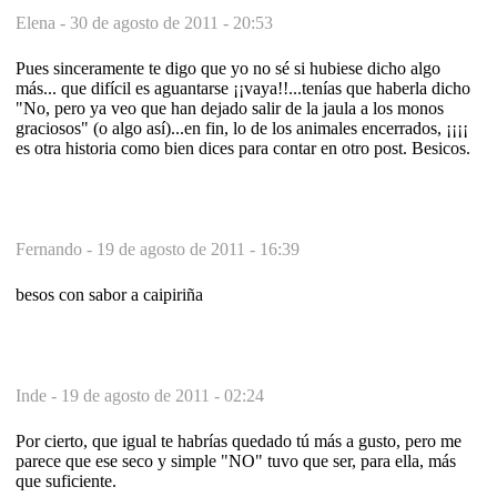
Elena -
30 de agosto de 2011 - 20:53
Pues sinceramente te digo que yo no sé si hubiese dicho algo
más... que difícil es aguantarse ¡¡vaya!!...tenías que haberla dicho
"No, pero ya veo que han dejado salir de la jaula a los monos
graciosos" (o algo así)...en fin, lo de los animales encerrados, ¡¡¡¡
es otra historia como bien dices para contar en otro post. Besicos.
Fernando -
19 de agosto de 2011 - 16:39
besos con sabor a caipiriña
Inde -
19 de agosto de 2011 - 02:24
Por cierto, que igual te habrías quedado tú más a gusto, pero me
parece que ese seco y simple "NO" tuvo que ser, para ella, más
que suficiente.