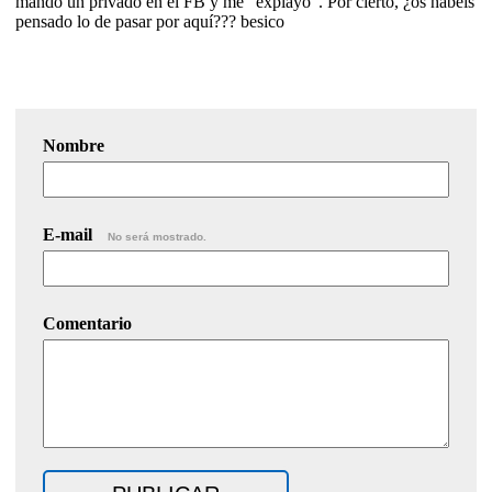
mando un privado en el FB y me "explayo". Por cierto, ¿os habéis
pensado lo de pasar por aquí??? besico
Nombre
E-mail
No será mostrado.
Comentario