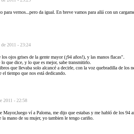
oco para vernos...pero da igual. En breve vamos para allá con un carga
 de 2011 - 23:24
los ojos grises de la gente mayor (¡94 años!), y las manos flacas".
lo que dice, y lo que es mejor, sabe transmitirlo.
bros que llevaba solo alcancé a decirle, con la voz quebradilla de los n
e el tiempo que nos está dedicando.
e 2011 - 22:58
lle Mayor,luego ví a Paloma, me dijo que estabas y me habló de los 94
 la mano de su mujer, yo tambien le tengo cariño.