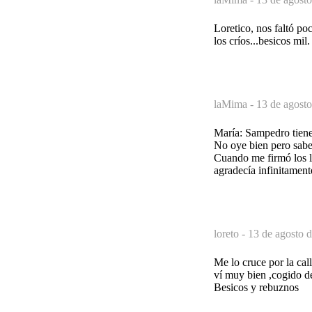
Loretico, nos faltó p
los críos...besicos mil.
laMima -
13 de agosto
María: Sampedro tiene 
No oye bien pero sabe 
Cuando me firmó los li
agradecía infinitament
loreto -
13 de agosto d
Me lo cruce por la ca
ví muy bien ,cogido de
Besicos y rebuznos