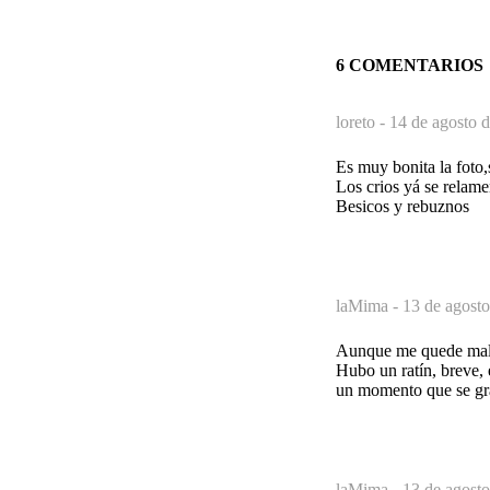
6 COMENTARIOS
loreto -
14 de agosto d
Es muy bonita la foto,
Los crios yá se relamen
Besicos y rebuznos
laMima -
13 de agosto
Aunque me quede mal e
Hubo un ratín, breve, e
un momento que se gr
laMima -
13 de agosto