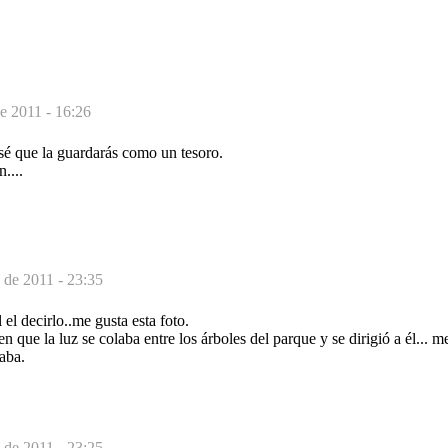
e 2011 - 16:26
sé que la guardarás como un tesoro.
....
 de 2011 - 23:35
l decirlo..me gusta esta foto.
n que la luz se colaba entre los árboles del parque y se dirigió a él... 
aba.
 de 2011 - 23:25