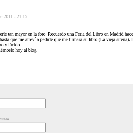
de 2011 - 21:15
rle tan mayor en la foto. Recuerdo una Feria del Libro en Madrid hace
hasta que me atreví a pedirle que me firmara su libro (La vieja sirena).
no y lúcido.
aérnoslo hoy al blog
strado.