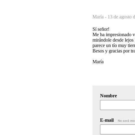
María -
13 de agosto 
Sí señor!
Me ha impresionado ve
mirándole desde lejos 
parece un tío muy tier
Besos y gracias por tr
María
Nombre
E-mail
No será mo