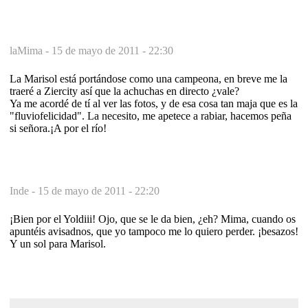
laMima -
15 de mayo de 2011 - 22:30
La Marisol está portándose como una campeona, en breve me la
traeré a Ziercity así que la achuchas en directo ¿vale?
Ya me acordé de tí al ver las fotos, y de esa cosa tan maja que es la
"fluviofelicidad". La necesito, me apetece a rabiar, hacemos peña
si señora.¡A por el río!
Inde -
15 de mayo de 2011 - 22:20
¡Bien por el Yoldiii! Ojo, que se le da bien, ¿eh? Mima, cuando os
apuntéis avisadnos, que yo tampoco me lo quiero perder. ¡besazos!
Y un sol para Marisol.