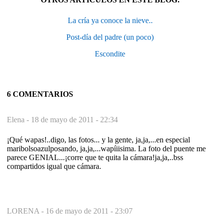
La cría ya conoce la nieve..
Post-día del padre (un poco)
Escondite
6 COMENTARIOS
Elena -
18 de mayo de 2011 - 22:34
¡Qué wapas!..digo, las fotos... y la gente, ja,ja,...en especial
maribolsoazulposando, ja,ja,...wapíiisima. La foto del puente me
parece GENIAL...¡corre que te quita la cámara!ja,ja,..bss
compartidos igual que cámara.
LORENA -
16 de mayo de 2011 - 23:07