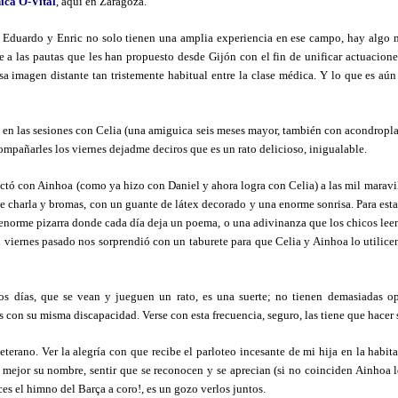
ica O-Vital
, aquí en Zaragoza.
 Eduardo y Enric no solo tienen una amplia experiencia en ese campo, hay algo má
 a las pautas que les han propuesto desde Gijón con el fin de unificar actuaciones
sa imagen distante tan tristemente habitual entre la clase médica. Y lo que es aún
 en las sesiones con Celia (una amiguica seis meses mayor, también con acondropl
ompañarles los viernes dejadme deciros que es un rato delicioso, inigualable.
actó con Ainhoa (como ya hizo con Daniel y ahora logra con Celia) a las mil maravil
 de charla y bromas, con un guante de látex decorado y una enorme sonrisa. Para est
norme pizarra donde cada día deja un poema, o una adivinanza que los chicos lee
l viernes pasado nos sorprendió con un taburete para que Celia y Ainhoa lo utili
s días, que se vean y jueguen un rato, es una suerte; no tienen demasiadas op
s con su misma discapacidad. Verse con esta frecuencia, seguro, las tiene que hacer 
 veterano. Ver la alegría con que recibe el parloteo incesante de mi hija en la hab
ejor su nombre, sentir que se reconocen y se aprecian (si no coinciden Ainhoa le
es el himno del Barça a coro!, es un gozo verlos juntos.