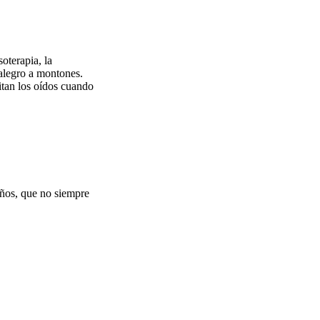
oterapia, la
 alegro a montones.
pitan los oídos cuando
iños, que no siempre