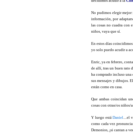
decidimos acudir a la
Clín
No pudimos elegir mejor:
información, por adaptarse
las cosas no cuadra con e
niños, vaya que sí.
En estos días coincidimos
yo solo puedo acudir a ac
Enric, ya en febrero, cont
de allí, tras un buen rato
ha comprado incluso una e
sus mensajes y dibujos. E
están como en casa.
Que ambas coincidan uno
cosas con otras/os niños/a
Y luego está
Daniel
....el
como cada vez pronuncia m
Demonios, ¡si cantan a vec