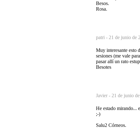
Besos.
Rosa.
patri -
21 de junio de 
Muy interesante esto d
sesiones (me vale para 
pasar allí un rato est
Besotes
Javier -
21 de junio de
He estado mirando... 
;-)
Salu2 Córneos.