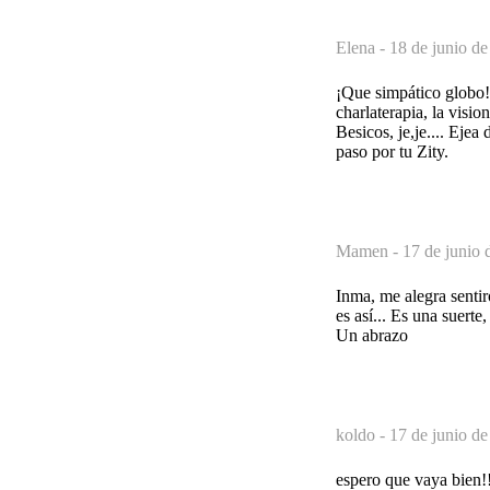
Elena -
18 de junio de
¡Que simpático globo!.
charlaterapia, la visi
Besicos, je,je.... Eje
paso por tu Zity.
Mamen -
17 de junio 
Inma, me alegra sentir
es así... Es una suert
Un abrazo
koldo -
17 de junio de
espero que vaya bien!