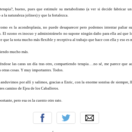
erapia?, bueno, pues que estimule su metabolismo (a ver si decide fabricar u
 la naturaleza jolines) y que la fortalezca.
omo es la acondroplasia, no puede desaparecer pero podemos intentar paliar su
a. El ozono es inocuo y administrárselo no supone ningún daño para ella así que l
e que la nota mucho más flexible y receptiva al trabajo que hace con ella y eso es 
 siendo mucho más.
iéndose las caras un día tras otro, compartiendo terapia….no sé, me parece que a
 otras cosas. Y muy importantes. Todos.
 anduvimos por allí y salimos, gracias a Enric, con la enorme sonrisa de siempre, l
es camino de Ejea de los Caballeros.
ortante, pero esa os la cuento otro rato.