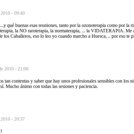
 2010 - 09:40
..y qué buenas esas reuniones, tanto por la ozonoterapia como por la ris
onterapia, la NO raroterapia, la normaterapia, ... la VIDATERAPIA. Me
a de los Caballeros, eso lo leo yo cuando marcho a Huesca, .. por eso te 
de 2010 - 21:00
os tan contentas y saber que hay unos profesionales sensibles con los n
e, sí. Mucho ánimo con todas las sesiones y paciencia.
 2010 - 20:37
!!