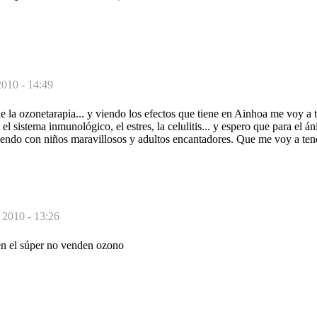
2010 - 14:49
e la ozonetarapia... y viendo los efectos que tiene en Ainhoa me voy a 
el sistema inmunológico, el estres, la celulitis... y espero que para el 
upendo con niños maravillosos y adultos encantadores. Que me voy a tene
 2010 - 13:26
en el súper no venden ozono