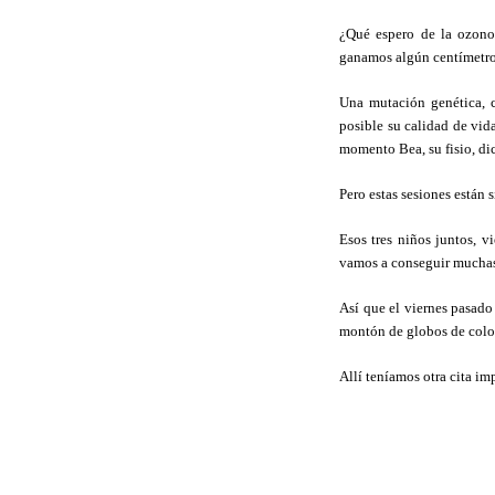
¿Qué espero de la ozonot
ganamos algún centímetro a
Una mutación genética, c
posible su calidad de vid
momento Bea, su fisio, dic
Pero estas sesiones están
Esos tres niños juntos, v
vamos a conseguir muchas
Así que el viernes pasado
montón de globos de color
Allí teníamos otra cita imp