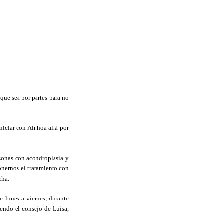
nque sea por partes para no
iciar con Ainhoa allá por
rsonas con acondroplasia y
onernos el tratamiento con
cha.
e lunes a viernes, durante
iendo el consejo de Luisa,