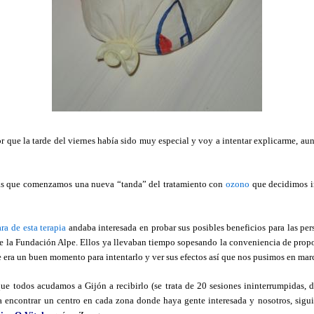
or que la tarde del viernes había sido muy especial y voy a intentar explicarme, au
as que comenzamos una nueva “tanda” del tratamiento con
ozono
que decidimos in
ra de esta terapia
andaba interesada en probar sus posibles beneficios para las pe
e la Fundación Alpe. Ellos ya llevaban tiempo sopesando la conveniencia de prop
e era un buen momento para intentarlo y ver sus efectos así que nos pusimos en mar
e todos acudamos a Gijón a recibirlo (se trata de 20 sesiones ininterrumpidas, d
a encontrar un centro en cada zona donde haya gente interesada y nosotros, sigu