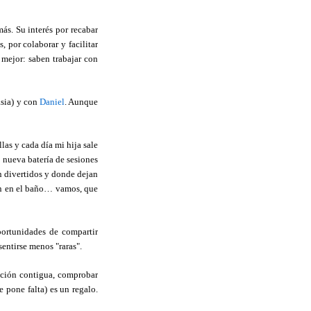
s. Su interés por recabar
, por colaborar y facilitar
 mejor: saben trabajar con
asia) y con
Daniel
. Aunque
las y cada día mi hija sale
a nueva batería de sesiones
n divertidos y donde dejan
cen en el baño… vamos, que
ortunidades de compartir
sentirse menos "raras".
itación contigua, comprobar
 pone falta) es un regalo.