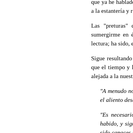
que ya he hablad
a la estantería y 
Las "preturas" 
sumergirme en é
lectura; h
a sido, 
Sigue resultando 
que el tiempo y 
alejada a la nues
"A menudo no
el aliento des
"Es necesario
habido, y sig
sido capaces 