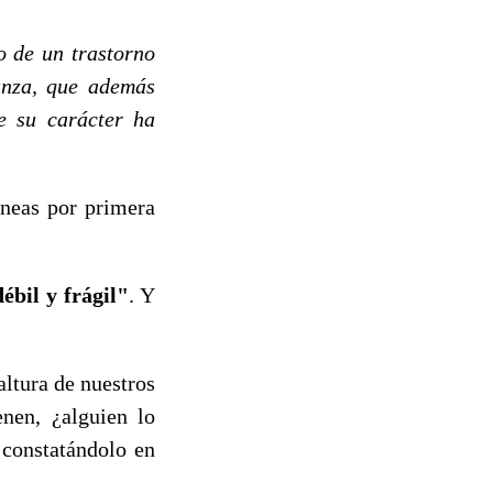
o de un trastorno
anza, que además
e su carácter ha
íneas por primera
ébil y frágil"
. Y
altura de nuestros
enen, ¿alguien lo
 constatándolo en