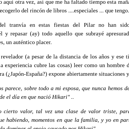
o aquí otra vez, así que me ha faltado tiempo esta ma
recogerlo del rincón de libros ....especiales ... que tengo
del tranvía en estas fiestas del Pilar no han sid
l y repasar (ay) todo aquello que subrayé apresura
es, un auténtico placer.
revelador (a pesar de la distancia de los años y ese t
la experiencia cubre las cosas) leer como un hombre d
tra (¿Japón-España?) expone abiertamente situaciones y
s parece, sobre todo a mi esposa, que nunca hemos d
de el día en que nació Hikari" ..
 cierto valor, tal vez una clase de valor triste, pa
ue habiendo, momentos en que la familia, y yo en par
de dominar el enojo causado por Hikari"
...