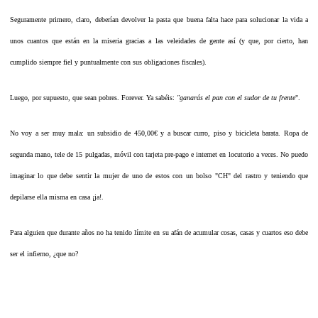
Seguramente primero, claro, deberían devolver la pasta que buena falta hace para solucionar la vida a
unos cuantos que están en la miseria gracias a las veleidades de gente así (y que, por cierto, han
cumplido siempre fiel y puntualmente con sus obligaciones fiscales).
Luego, por supuesto, que sean pobres. Forever. Ya sabéis:
"ganarás el pan con el sudor de tu frente
".
No voy a ser muy mala: un subsidio de 450,00€ y a buscar curro, piso y bicicleta barata. Ropa de
segunda mano, tele de 15 pulgadas, móvil con tarjeta pre-pago e internet en locutorio a veces. No puedo
imaginar lo que debe sentir la mujer de uno de estos con un bolso "CH" del rastro y teniendo que
depilarse ella misma en casa ¡ja!.
Para alguien que durante años no ha tenido límite en su afán de acumular cosas, casas y cuartos eso debe
ser el infierno, ¿que no?