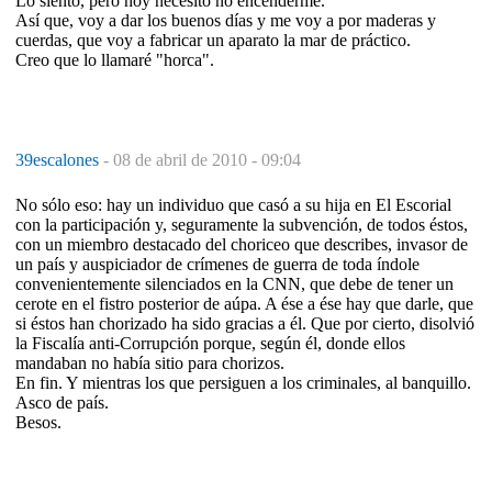
Lo siento, pero hoy necesito no encenderme.
Así que, voy a dar los buenos días y me voy a por maderas y
cuerdas, que voy a fabricar un aparato la mar de práctico.
Creo que lo llamaré "horca".
39escalones
-
08 de abril de 2010 - 09:04
No sólo eso: hay un individuo que casó a su hija en El Escorial
con la participación y, seguramente la subvención, de todos éstos,
con un miembro destacado del choriceo que describes, invasor de
un país y auspiciador de crímenes de guerra de toda índole
convenientemente silenciados en la CNN, que debe de tener un
cerote en el fistro posterior de aúpa. A ése a ése hay que darle, que
si éstos han chorizado ha sido gracias a él. Que por cierto, disolvió
la Fiscalía anti-Corrupción porque, según él, donde ellos
mandaban no había sitio para chorizos.
En fin. Y mientras los que persiguen a los criminales, al banquillo.
Asco de país.
Besos.