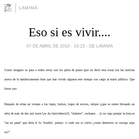
LAMIMA
Eso si es vivir....
07 DE ABRIL DE 2010 - 16:22
-
DE LAMIMA
Como imagino os pasa a todos estoy con los pelos de punta (por no decir otra cosa) con las noticias
acerca de lo fantásticamente bien que han vivido algunos este tiempo con cargo al erario público. Que
listos oye.
Después de echar un vistazo a los trajes, bolsos, viajes de novios, relojes (¿que se siente llevando un
reloj de más de dos mil euros?¿te da clarividencia?), "chaletes", cochazos .. (y no sigo porque la lista es
"un no parar" que diría el Sr. Sonfór) pienso:
si todo eso es cierto ¿como demonios se castiga algo
así?
.