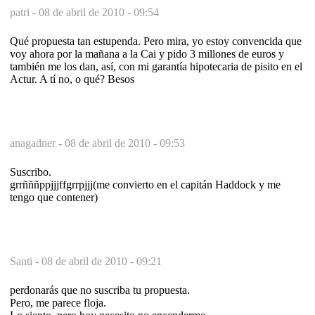
patri -
08 de abril de 2010 - 09:54
Qué propuesta tan estupenda. Pero mira, yo estoy convencida que
voy ahora por la mañana a la Cai y pido 3 millones de euros y
también me los dan, así, con mi garantía hipotecaria de pisito en el
Actur. A tí no, o qué? Besos
anagadner -
08 de abril de 2010 - 09:53
Suscribo.
grrñññppjjjffgrrpjjj(me convierto en el capitán Haddock y me
tengo que contener)
Santi -
08 de abril de 2010 - 09:21
perdonarás que no suscriba tu propuesta.
Pero, me parece floja.