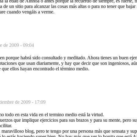
a la edad de Ainhoa o antes porque la recuerdo de siempre, es fuerte, 
sa de un sitio para alcanzar las cosas más altas o para no tener que bajar
ñare cuando vengáis a verme.
e de 2009 - 09:04
ien porque habrá sido consultado y meditado. Ahora tienes un buen eje
ptaciones que usan diariamente, y hay que decir que son ingeniosos, aún
 que ellos hayan encontrado el término medio.
tiembre de 2009 - 17:09
 todo en esta vida en el termino medio está la virtud.
uerzos que implique ejercicios para sus brazos y para su mente, pero s
ilitar.
 maravilloso blog, pero te tengo por una persona más que sensata y sup
lo estás haciendo super bien. No hay más que ver lo bonita que está Ai