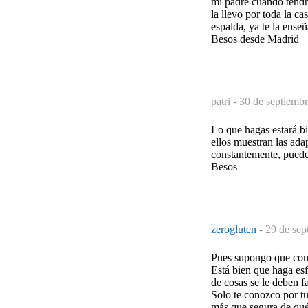
mi padre cuando tendri
la llevo por toda la ca
espalda, ya te la ense
Besos desde Madrid
patri -
30 de septiembr
Lo que hagas estará b
ellos muestran las ada
constantemente, puede
Besos
zerogluten
-
29 de sep
Pues supongo que como
Está bien que haga esf
de cosas se le deben fac
Solo te conozco por tu
más que segura de qué 