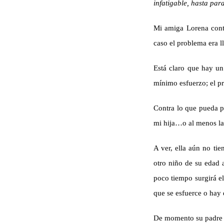
infatigable, hasta pa
Mi amiga Lorena conta
caso el problema era ll
Está claro que hay un 
mínimo esfuerzo; el p
Contra lo que pueda p
mi hija…o al menos l
A ver, ella aún no ti
otro niño de su edad a
poco tiempo surgirá e
que se esfuerce o hay q
De momento su padre s