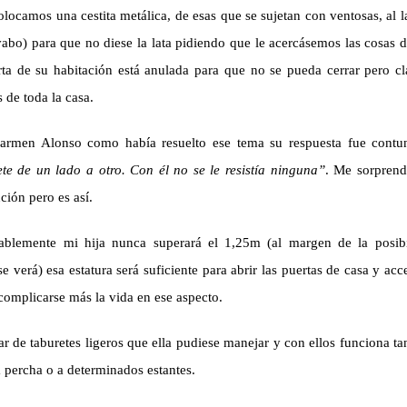
camos una cestita metálica, de esas que se sujetan con ventosas, al l
abo) para que no diese la lata pidiendo que le acercásemos las cosas 
rta de su habitación está anulada para que no se pueda cerrar pero cl
 de toda la casa.
armen Alonso como había resuelto ese tema su respuesta fue contu
te de un lado a otro. Con él no se le resistía ninguna”
. Me sorprend
ución pero es así.
blemente mi hija nunca superará el 1,25m (al margen de la posibi
e verá) esa estatura será suficiente para abrir las puertas de casa y acce
complicarse más la vida en ese aspecto.
 de taburetes ligeros que ella pudiese manejar y con ellos funciona t
la percha o a determinados estantes.