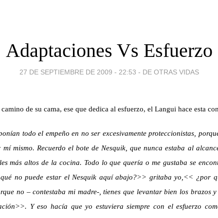
Adaptaciones Vs Esfuerzo
27 DE SEPTIEMBRE DE 2009 - 22:53
-
DE OTRAS VIDAS
n camino de su cama
, ese que dedica al esfuerzo, el Langui hace esta co
ponían todo el empeño en no ser excesivamente proteccionistas, porque
r mí mismo. Recuerdo el bote de Nesquik, que nunca estaba al alcanc
es más altos de la cocina. Todo lo que quería o me gustaba se encont
 qué no puede estar el Nesquik aquí abajo?>> gritaba yo,<< ¿por qu
ue no – contestaba mi madre-, tienes que levantar bien los brazos y e
tación>>
. Y eso hacía que yo estuviera siempre con el esfuerzo co