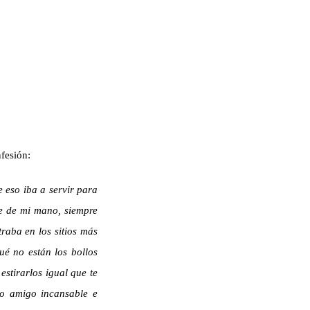
nfesión:
 eso iba a servir para
e de mi mano, siempre
raba en los sitios más
é no están los bollos
stirarlos igual que te
mo amigo incansable e