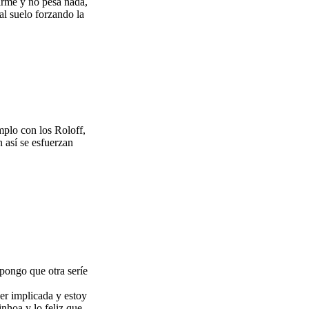
firme y no pesa nada,
 al suelo forzando la
mplo con los Roloff,
 así se esfuerzan
upongo que otra seríe
er implicada y estoy
nhoa y lo feliz que