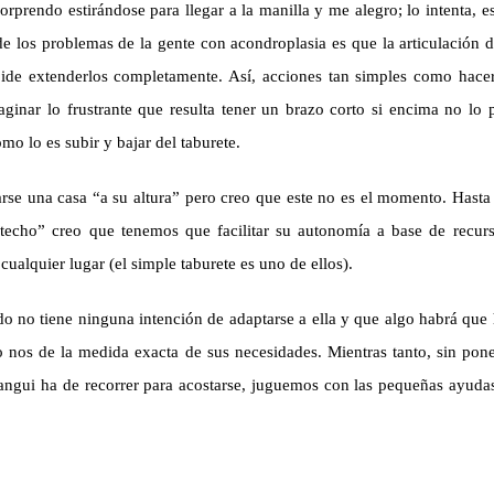
rprendo estirándose para llegar a la manilla y me alegro; lo intenta, e
e los problemas de la gente con acondroplasia es que la articulación 
pide extenderlos completamente. Así, acciones tan simples como hacer
aginar lo frustrante que resulta tener un brazo corto si encima no lo
o lo es subir y bajar del taburete.
earse una casa “a su altura” pero creo que este no es el momento. Hasta 
techo” creo que tenemos que facilitar su autonomía a base de recurs
cualquier lugar (el simple taburete es uno de ellos).
o no tiene ninguna intención de adaptarse a ella y que algo habrá que 
 nos de la medida exacta de sus necesidades. Mientras tanto, sin pon
angui ha de recorrer para acostarse, juguemos con las pequeñas ayudas