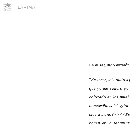
LAMIMA
En el segundo escaló
“
En casa, mis padres 
que yo me valiera po
colocado en los muebl
inaccesibles.<< ¿Por
más a mano?
>><<Porq
hacen en la rehabili