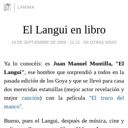
LAMIMA
El Langui en libro
19 DE SEPTIEMBRE DE 2009 - 11:15
-
DE OTRAS VIDAS
Ya lo conocéis: es
Juan Manuel Montilla, "El
Langui"
, ese hombre que sorprendió a todos en la
pasada edición de los Goya y que se llevó para casa
dos merecidas estatuillas (mejor actor revelación y
mejor
canción
) con la película
"El truco del
manco"
.
Bueno, pues el Langui, después de música, cine y