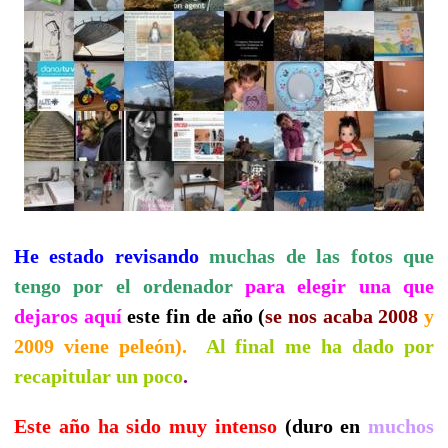
He estado revisando
muchas de las fotos que
tengo por el ordenador
para elegir una que
dejaros aquí
este fin de año (
se nos acaba 2008
y
2009 viene peleón).
Al final me ha dado por
recapitular un poco
.
Este año ha sido muy intenso
(duro en
muchos