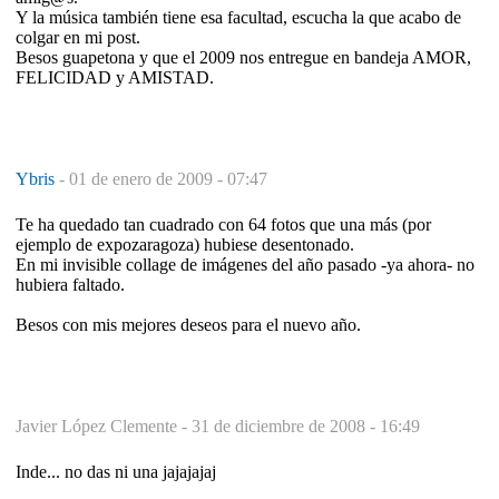
Y la música también tiene esa facultad, escucha la que acabo de
colgar en mi post.
Besos guapetona y que el 2009 nos entregue en bandeja AMOR,
FELICIDAD y AMISTAD.
Ybris
-
01 de enero de 2009 - 07:47
Te ha quedado tan cuadrado con 64 fotos que una más (por
ejemplo de expozaragoza) hubiese desentonado.
En mi invisible collage de imágenes del año pasado -ya ahora- no
hubiera faltado.
Besos con mis mejores deseos para el nuevo año.
Javier López Clemente -
31 de diciembre de 2008 - 16:49
Inde... no das ni una jajajajaj