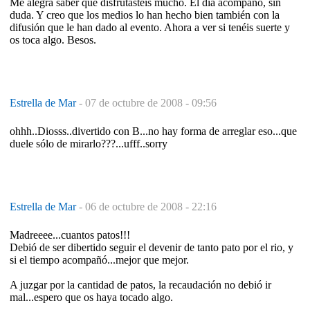
Me alegra saber que disfrutasteis mucho. El día acompañó, sin
duda. Y creo que los medios lo han hecho bien también con la
difusión que le han dado al evento. Ahora a ver si tenéis suerte y
os toca algo. Besos.
Estrella de Mar
-
07 de octubre de 2008 - 09:56
ohhh..Diosss..divertido con B...no hay forma de arreglar eso...que
duele sólo de mirarlo???...ufff..sorry
Estrella de Mar
-
06 de octubre de 2008 - 22:16
Madreeee...cuantos patos!!!
Debió de ser dibertido seguir el devenir de tanto pato por el rio, y
si el tiempo acompañó...mejor que mejor.
A juzgar por la cantidad de patos, la recaudación no debió ir
mal...espero que os haya tocado algo.