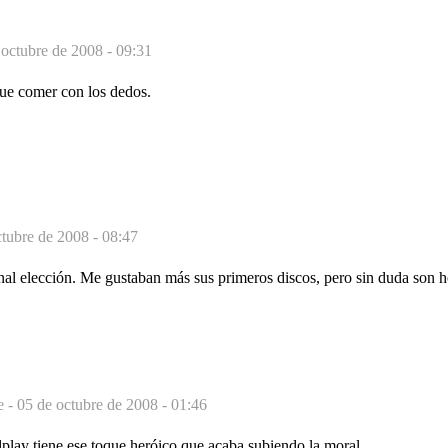
 octubre de 2008 - 09:31
ue comer con los dedos.
ctubre de 2008 - 08:47
 elección. Me gustaban más sus primeros discos, pero sin duda son h
e -
05 de octubre de 2008 - 01:46
play tiene ese toque heróico que acaba subiendo la moral.