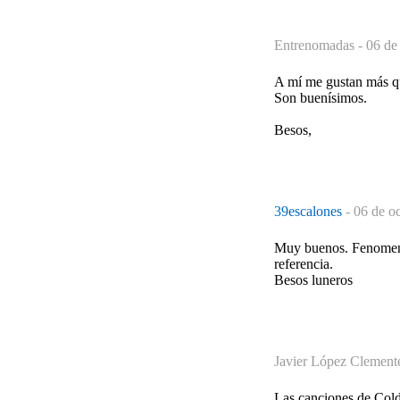
Entrenomadas -
06 de
A mí me gustan más q
Son buenísimos.
Besos,
39escalones
-
06 de o
Muy buenos. Fenomenal
referencia.
Besos luneros
Javier López Clement
Las canciones de Cold