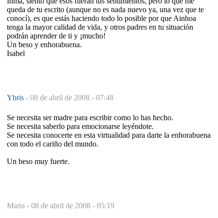
Inma, siento que esos fueran tus sentimientos, pero lo que me
queda de tu escrito (aunque no es nada nuevo ya, una vez que te
conocí), es que estás haciendo todo lo posible por que Ainhoa
tenga la mayor calidad de vida, y otros padres en tu situación
podrán aprender de ti y ¡mucho!
Un beso y enhorabuena.
Isabel
Ybris
-
08 de abril de 2008 - 07:48
Se necesita ser madre para escribir como lo has hecho.
Se necesita saberlo para emocionarse leyéndote.
Se necesita conocerte en esta virtualidad para darte la enhorabuena
con todo el cariño del mundo.
Un beso muy fuerte.
Marta -
08 de abril de 2008 - 05:19