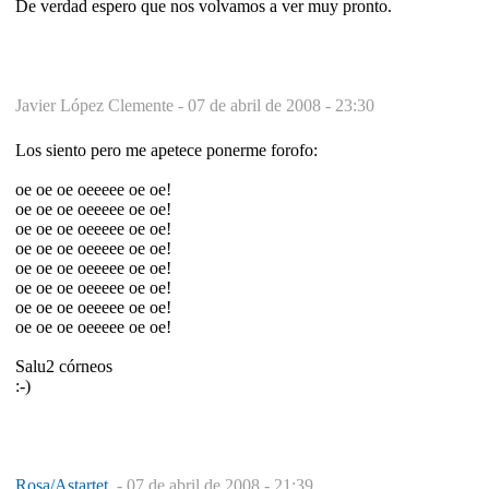
De verdad espero que nos volvamos a ver muy pronto.
Javier López Clemente -
07 de abril de 2008 - 23:30
Los siento pero me apetece ponerme forofo:
oe oe oe oeeeee oe oe!
oe oe oe oeeeee oe oe!
oe oe oe oeeeee oe oe!
oe oe oe oeeeee oe oe!
oe oe oe oeeeee oe oe!
oe oe oe oeeeee oe oe!
oe oe oe oeeeee oe oe!
oe oe oe oeeeee oe oe!
Salu2 córneos
:-)
Rosa/Astartet.
-
07 de abril de 2008 - 21:39