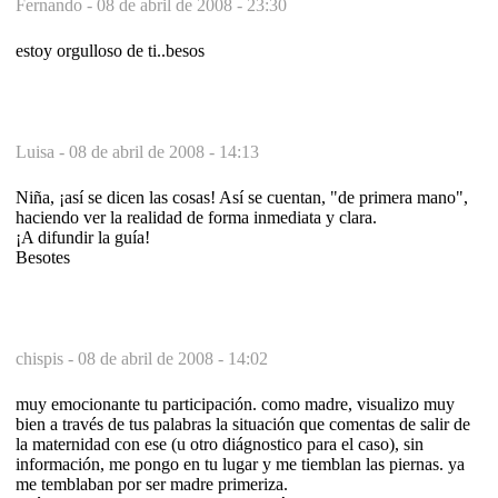
Fernando -
08 de abril de 2008 - 23:30
estoy orgulloso de ti..besos
Luisa -
08 de abril de 2008 - 14:13
Niña, ¡así se dicen las cosas! Así se cuentan, "de primera mano",
haciendo ver la realidad de forma inmediata y clara.
¡A difundir la guía!
Besotes
chispis -
08 de abril de 2008 - 14:02
muy emocionante tu participación. como madre, visualizo muy
bien a través de tus palabras la situación que comentas de salir de
la maternidad con ese (u otro diágnostico para el caso), sin
información, me pongo en tu lugar y me tiemblan las piernas. ya
me temblaban por ser madre primeriza.