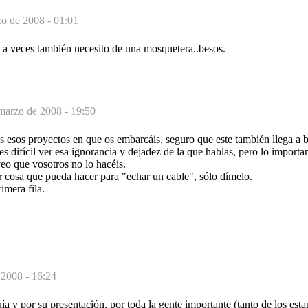
o de 2008 - 01:01
o a veces también necesito de una mosquetera..besos.
marzo de 2008 - 19:50
 esos proyectos en que os embarcáis, seguro que este también llega a b
s difícil ver esa ignorancia y dejadez de la que hablas, pero lo importa
veo que vosotros no lo hacéis.
r cosa que pueda hacer para "echar un cable", sólo dímelo.
imera fila.
 2008 - 16:24
a y por su presentación, por toda la gente importante (tanto de los est