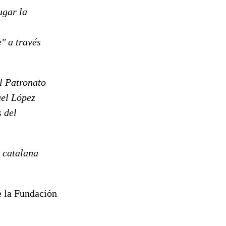
ugar la
e" a través
l Patronato
el López
 del
a catalana
e la Fundación