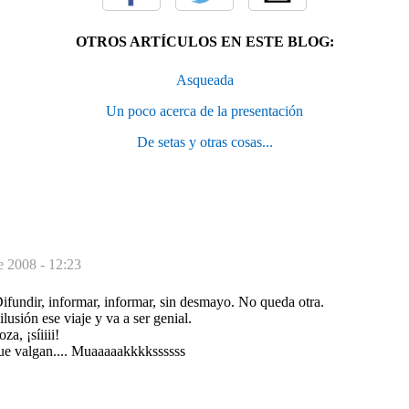
OTROS ARTÍCULOS EN ESTE BLOG:
Asqueada
Un poco acerca de la presentación
De setas y otras cosas...
e 2008 - 12:23
Difundir, informar, informar, sin desmayo. No queda otra.
lusión ese viaje y va a ser genial.
a, ¡síiiii!
ue valgan.... Muaaaaakkkkssssss