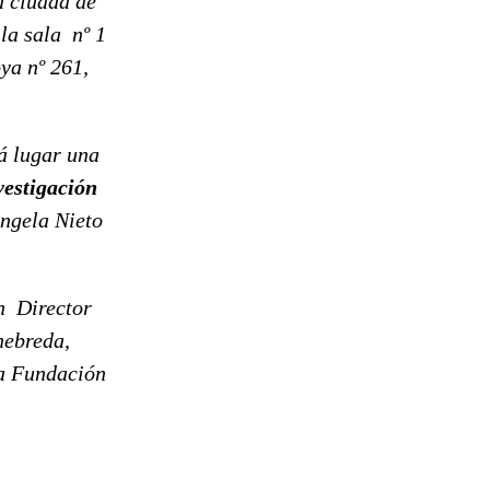
a ciudad de
la sala nº 1
ya nº 261,
á lugar una
vestigación
Ángela Nieto
n Director
nebreda,
la Fundación