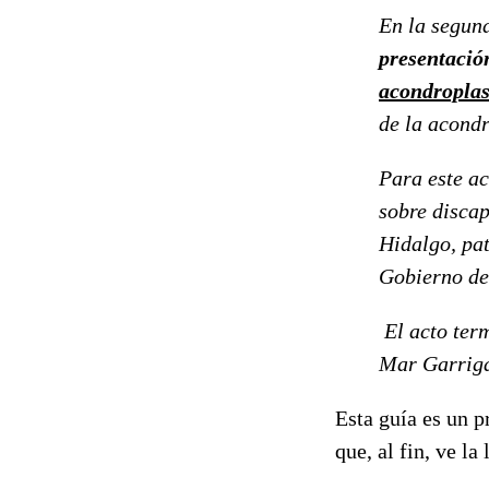
En la segund
presentación
acondroplas
de la acondr
Para este ac
sobre disca
Hidalgo, pa
Gobierno de
El acto term
Mar Garrig
Esta guía es un 
que, al fin, ve la 