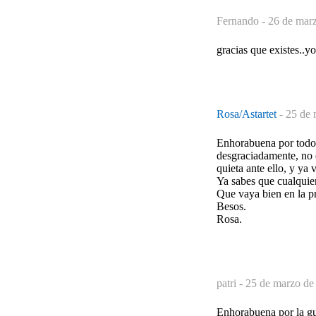
Fernando -
26 de marz
gracias que existes..y
Rosa/Astartet
-
25 de 
Enhorabuena por todos
desgraciadamente, no e
quieta ante ello, y ya 
Ya sabes que cualquie
Que vaya bien en la pr
Besos.
Rosa.
patri -
25 de marzo de
Enhorabuena por la guí