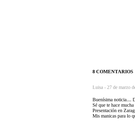
8 COMENTARIOS
Luisa -
27 de marzo d
Buenísima noticia.... 
Sé que te hace mucha i
Presentación en Zaragoz
Mis manicas para lo q