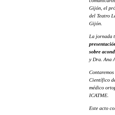
comunicaros 
Gijón, el p
del Teatro L
Gijón.
La jornada t
presentación
sobre acond
y Dra. Ana 
Contaremos 
Científico d
médico orto
ICATME.
Este acto co