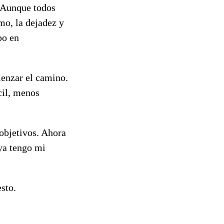
. Aunque todos
mo, la dejadez y
po en
menzar el camino.
cil, menos
objetivos. Ahora
 ya tengo mi
sto.