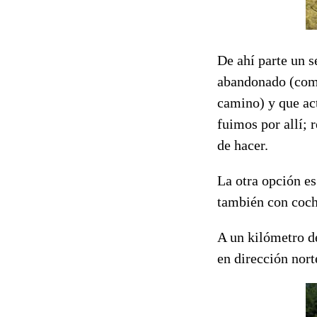
De ahí parte un s
abandonado (como
camino) y que ac
fuimos por allí; 
de hacer.
La otra opción es
también con coche
A un kilómetro de
en dirección nort