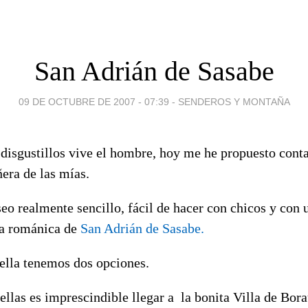
San Adrián de Sasabe
09 DE OCTUBRE DE 2007 - 07:39
-
SENDEROS Y MONTAÑA
disgustillos vive el hombre, hoy me he propuesto conta
era de las mías.
seo realmente sencillo, fácil de hacer con chicos y con 
ta románica de
San Adrián de Sasabe.
 ella tenemos dos opciones.
ellas es imprescindible llegar a la bonita Villa de Borau