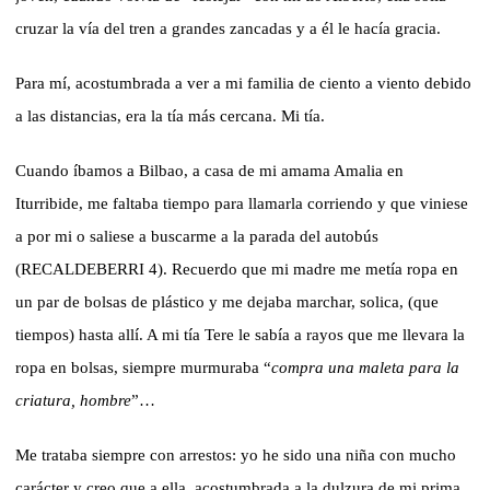
cruzar la vía del tren a grandes zancadas y a él le hacía gracia.
Para mí, acostumbrada a ver a mi familia de ciento a viento debido
a las distancias, era la tía más cercana. Mi tía.
Cuando íbamos a Bilbao, a casa de mi amama Amalia en
Iturribide, me faltaba tiempo para llamarla corriendo y que viniese
a por mi o saliese a buscarme a la parada del autobús
(RECALDEBERRI 4). Recuerdo que mi madre me metía ropa en
un par de bolsas de plástico y me dejaba marchar, solica, (que
tiempos) hasta allí. A mi tía Tere le sabía a rayos que me llevara la
ropa en bolsas, siempre murmuraba “
compra una maleta para la
criatura, hombre
”…
Me trataba siempre con arrestos: yo he sido una niña con mucho
carácter y creo que a ella, acostumbrada a la dulzura de mi prima