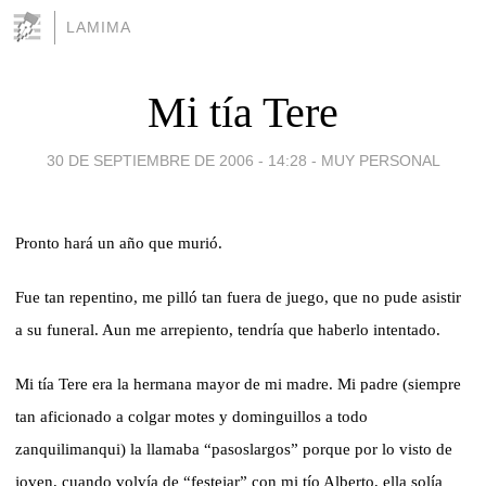
LAMIMA
Mi tía Tere
30 DE SEPTIEMBRE DE 2006 - 14:28
-
MUY PERSONAL
Pronto hará un año que murió.
Fue tan repentino, me pilló tan fuera de juego, que no pude asistir
a su funeral. Aun me arrepiento, tendría que haberlo intentado.
Mi tía Tere era la hermana mayor de mi madre. Mi padre (siempre
tan aficionado a colgar motes y dominguillos a todo
zanquilimanqui) la llamaba “pasoslargos” porque por lo visto de
joven, cuando volvía de “festejar” con mi tío Alberto, ella solía