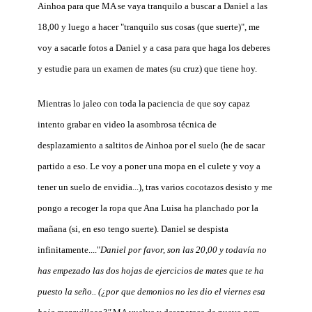
Ainhoa para que MA se vaya tranquilo a buscar a Daniel a las
18,00 y luego a hacer "tranquilo sus cosas (que suerte)", me
voy a sacarle fotos a Daniel y a casa para que haga los deberes
y estudie para un examen de mates (su cruz) que tiene hoy.
Mientras lo jaleo con toda la paciencia de que soy capaz
intento grabar en video la asombrosa técnica de
desplazamiento a saltitos de Ainhoa por el suelo (he de sacar
partido a eso. Le voy a poner una mopa en el culete y voy a
tener un suelo de envidia...), tras varios cocotazos desisto y me
pongo a recoger la ropa que Ana Luisa ha planchado por la
mañana (si, en eso tengo suerte). Daniel se despista
infinitamente...."
Daniel por favor, son las 20,00 y todavía no
has empezado las dos hojas de ejercicios de mates que te ha
puesto la seño.. (¿por que demonios no les dio el viernes esa