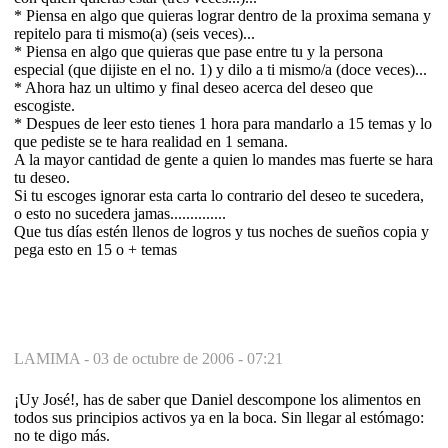
* Piensa en algo que quieras lograr dentro de la proxima semana y
repitelo para ti mismo(a) (seis veces)...
* Piensa en algo que quieras que pase entre tu y la persona
especial (que dijiste en el no. 1) y dilo a ti mismo/a (doce veces)...
* Ahora haz un ultimo y final deseo acerca del deseo que
escogiste.
* Despues de leer esto tienes 1 hora para mandarlo a 15 temas y lo
que pediste se te hara realidad en 1 semana.
A la mayor cantidad de gente a quien lo mandes mas fuerte se hara
tu deseo.
Si tu escoges ignorar esta carta lo contrario del deseo te sucedera,
o esto no sucedera jamas..............
Que tus días estén llenos de logros y tus noches de sueños copia y
pega esto en 15 o + temas
LAMIMA -
03 de octubre de 2006 - 07:21
¡Uy José!, has de saber que Daniel descompone los alimentos en
todos sus principios activos ya en la boca. Sin llegar al estómago:
no te digo más.