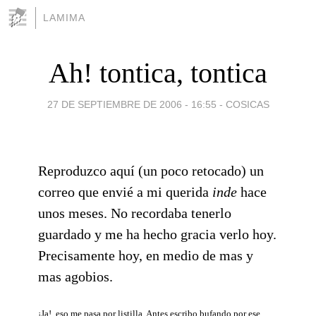
LAMIMA
Ah! tontica, tontica
27 DE SEPTIEMBRE DE 2006 - 16:55
-
COSICAS
Reproduzco aquí (un poco retocado) un
correo que envié a mi querida
inde
hace
unos meses. No recordaba tenerlo
guardado y me ha hecho gracia verlo hoy.
Precisamente hoy, en medio de mas y
mas agobios.
¡Ja!, eso me pasa por listilla. Antes escribo bufando por ese