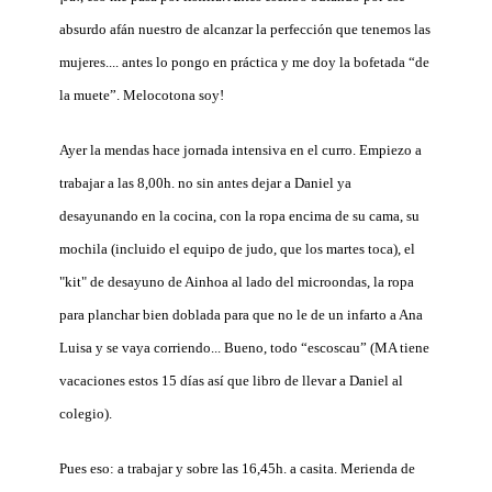
absurdo afán nuestro de alcanzar la perfección que tenemos las
mujeres.... antes lo pongo en práctica y me doy la bofetada “de
la muete”. Melocotona soy!
Ayer la mendas hace jornada intensiva en el curro. Empiezo a
trabajar a las 8,00h. no sin antes dejar a Daniel ya
desayunando en la cocina, con la ropa encima de su cama, su
mochila (incluido el equipo de judo, que los martes toca), el
"kit" de desayuno de Ainhoa al lado del microondas, la ropa
para planchar bien doblada para que no le de un infarto a Ana
Luisa y se vaya corriendo... Bueno, todo “escoscau” (MA tiene
vacaciones estos 15 días así que libro de llevar a Daniel al
colegio).
Pues eso: a trabajar y sobre las 16,45h. a casita. Merienda de