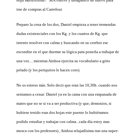
hoja maravillosa?"
MA vuelve y desaparece de nuevo para
irse de compras al Carrefour.
Preparo la cena de los dos; Daniel empieza a tener tremendas
dudas existenciales con los Kg. y los cuartos de Kg. que
intento resolver con calma y buscando en su cerebro ese
escondite en el que duerme su lógica para ponerla a trabajar de
una vez.... mientras Ainhoa ejercita su vocabulario a grito
pelado (y los periquitos le hacen coro).
No os estreso más. Solo decir que eran las 10,30h. cuando nos
sentamos a cenar: Daniel ya en la cama con una empanada de
mates que no se si va a ser productiva (y que, demonios, si
hubiese tenido esas dos hojas este puente lo hubiéramos
podido estudiar y trabajar con calma...cada día estoy mas
mosca con los profesores) , Ainhoa relajadísima tras una super-