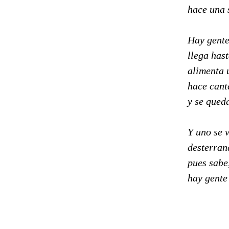
hace una 
Hay gente
llega hast
alimenta u
hace canta
y se qued
Y uno se 
desterran
pues sabe,
hay gente 