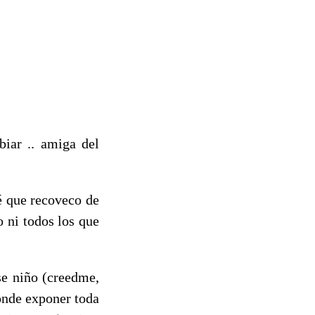
biar .. amiga del
é que recoveco de
 ni todos los que
se niño (creedme,
donde exponer toda