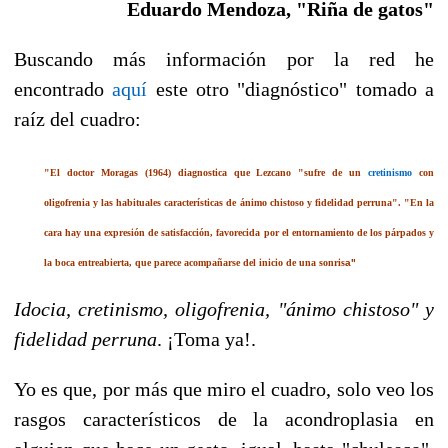
Eduardo Mendoza, "Riña de gatos"
Buscando más información por la red he
encontrado
aquí
este otro "diagnóstico" tomado a
raíz del cuadro:
"El doctor Moragas (1964) diagnostica que Lezcano "sufre de un
cretinismo
con
oligofrenia y las habituales características de ánimo chistoso y fidelidad perruna". "En la
cara hay una expresión de satisfacción, favorecida por el entornamiento de los párpados y
la boca entreabierta, que parece acompañarse del inicio de una sonris
a"
Idocia, cretinismo, oligofrenia, "ánimo chistoso" y
fidelidad perruna
. ¡Toma ya!.
Yo es que, por más que miro el cuadro, solo veo los
rasgos característicos de la acondroplasia en