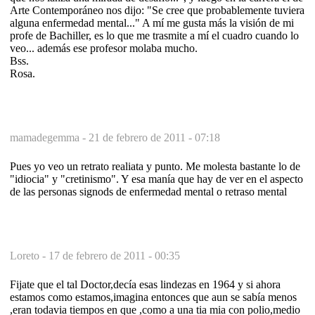
Arte Contemporáneo nos dijo: "Se cree que probablemente tuviera
alguna enfermedad mental..." A mí me gusta más la visión de mi
profe de Bachiller, es lo que me trasmite a mí el cuadro cuando lo
veo... además ese profesor molaba mucho.
Bss.
Rosa.
mamadegemma -
21 de febrero de 2011 - 07:18
Pues yo veo un retrato realiata y punto. Me molesta bastante lo de
"idiocia" y "cretinismo". Y esa manía que hay de ver en el aspecto
de las personas signods de enfermedad mental o retraso mental
Loreto -
17 de febrero de 2011 - 00:35
Fijate que el tal Doctor,decía esas lindezas en 1964 y si ahora
estamos como estamos,imagina entonces que aun se sabía menos
,eran todavia tiempos en que ,como a una tia mia con polio,medio