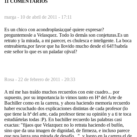
11 COMENTARIOS
marga -
10 de abril de 2011 - 17:11
Es un chico con acondroplasia;qué quiere expresar?
preguntemosle a Velasquez. Todo lo demás son conjeturas.Es un
retrato y la mirada, a mi parecer, es chulesca e inteligente. La boca
entreabierta,por favor que ha llovido mucho desde el 64!!!sabría
este señor lo que es un paladar ojival?
Rosa -
22 de febrero de 2011 - 20:33
A mí me has traído muchos recuerdos con este cuadro... por
supuesto, por su importancia lo vimos tanto en Hª del Arte de
Bachiller como en la carrera, y ahora haciendo memoria recuerdo
haber escuchado dos explicaciones distintas de cada profesor (lo
que tiene la hª del arte, cada profesor tiene su opinión y a ti te toca
estudiártelas todas :P). En bachiller recuerdo las palabras casi
exactas: "fijaos que Velazquez no lo retrata haciendo el bufón,
sino que da una imagen de dignidad, de firmeza, e incluso parece
que nos lanza una mirada de desafío...", y luego en la carrera el de