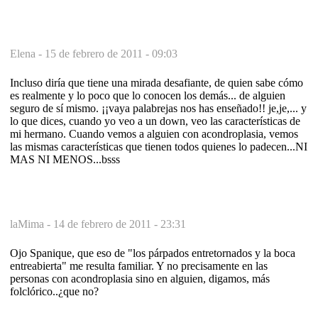
Elena -
15 de febrero de 2011 - 09:03
Incluso diría que tiene una mirada desafiante, de quien sabe cómo
es realmente y lo poco que lo conocen los demás... de alguien
seguro de sí mismo. ¡¡vaya palabrejas nos has enseñado!! je,je,... y
lo que dices, cuando yo veo a un down, veo las características de
mi hermano. Cuando vemos a alguien con acondroplasia, vemos
las mismas características que tienen todos quienes lo padecen...NI
MAS NI MENOS...bsss
laMima -
14 de febrero de 2011 - 23:31
Ojo Spanique, que eso de "los párpados entretornados y la boca
entreabierta" me resulta familiar. Y no precisamente en las
personas con acondroplasia sino en alguien, digamos, más
folclórico..¿que no?