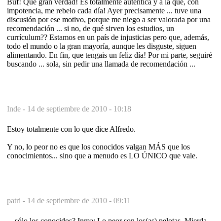
Buf! Qué gran verdad! Es totalmente auténtica y a la que, con
impotencia, me rebelo cada día! Ayer precisamente ... tuve una
discusión por ese motivo, porque me niego a ser valorada por una
recomendación ... si no, de qué sirven los estudios, un
currículum?? Estamos en un país de injusticias pero que, además,
todo el mundo o la gran mayoría, aunque les disguste, siguen
alimentando. En fin, que tengais un feliz día! Por mi parte, seguiré
buscando ... sola, sin pedir una llamada de recomendación ...
Inde -
14 de septiembre de 2010 - 10:18
Estoy totalmente con lo que dice Alfredo.
Y no, lo peor no es que los conocidos valgan MÁS que los
conocimientos... sino que a menudo es LO ÚNICO que vale.
patri -
14 de septiembre de 2010 - 09:11
... sólo los conocidos? Inma: Lo peor son los(as) pelotas. Mierda