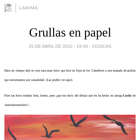
LAMIMA
Grullas en papel
25 DE ABRIL DE 2010 - 19:49
-
COSICAS
Hace un tiempo dejé en esta casa unas fotos que hice en Ejea de los Caballeros a una manada de grullas
que encontramos por casualidad. (Las podéis ver
aquí
).
Pues las fotos estaban bien, bueno, pero ¿que me decís del dibujo que les ha hecho mi amiga
Luchy
de
Animalesreunidos
?...