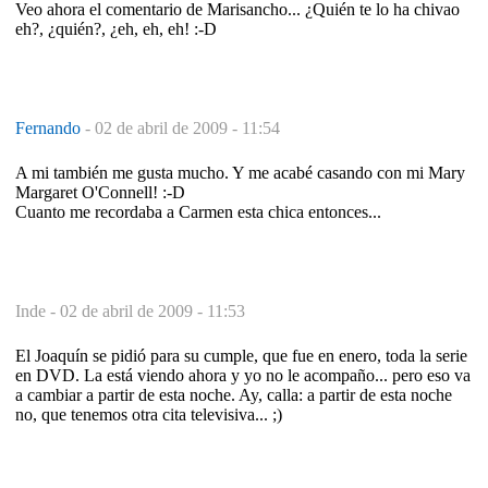
Veo ahora el comentario de Marisancho... ¿Quién te lo ha chivao
eh?, ¿quién?, ¿eh, eh, eh! :-D
Fernando
-
02 de abril de 2009 - 11:54
A mi también me gusta mucho. Y me acabé casando con mi Mary
Margaret O'Connell! :-D
Cuanto me recordaba a Carmen esta chica entonces...
Inde -
02 de abril de 2009 - 11:53
El Joaquín se pidió para su cumple, que fue en enero, toda la serie
en DVD. La está viendo ahora y yo no le acompaño... pero eso va
a cambiar a partir de esta noche. Ay, calla: a partir de esta noche
no, que tenemos otra cita televisiva... ;)