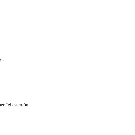
g!.
er "el esternón