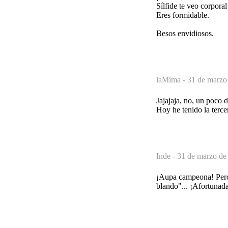
Sílfide te veo corpora
Eres formidable.
Besos envidiosos.
laMima -
31 de marzo
Jajajaja, no, un poco 
Hoy he tenido la terce
Inde -
31 de marzo de
¡Aupa campeona! Pero s
blando"... ¡Afortunada