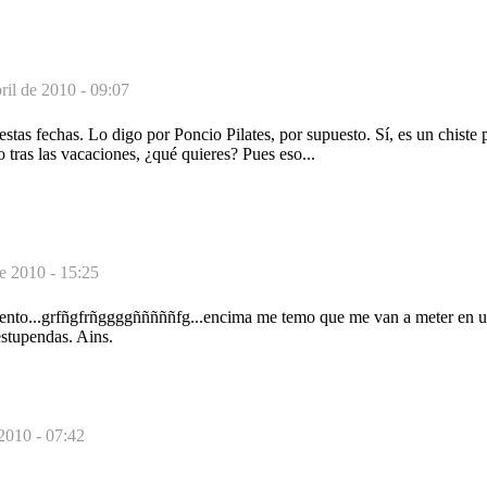
ril de 2010 - 09:07
estas fechas. Lo digo por Poncio Pilates, por supuesto. Sí, es un chiste 
o tras las vacaciones, ¿qué quieres? Pues eso...
de 2010 - 15:25
iento...grfñgfrñggggñññññfg...encima me temo que me van a meter en u
stupendas. Ains.
 2010 - 07:42