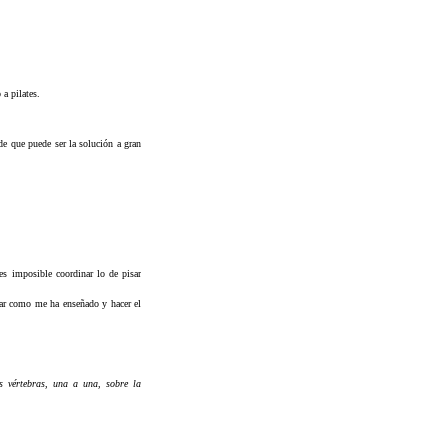
o a
pilates
.
e que puede ser la solución a gran
es imposible coordinar lo de pisar
rar como me ha enseñado y hacer el
as vértebras, una a una, sobre la