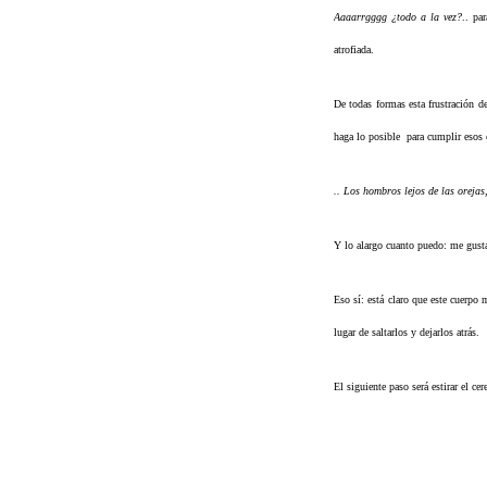
Aaaarrgggg ¿todo a la vez?
.. pa
atrofiada.
De todas formas esta frustración d
haga lo posible para cumplir esos
.. Los hombros lejos de las orejas,
Y lo alargo cuanto puedo: me gusta
Eso sí: está claro que e
ste cuerpo 
lugar de saltarlos y dejarlos atrás.
El siguiente paso será estirar el cer