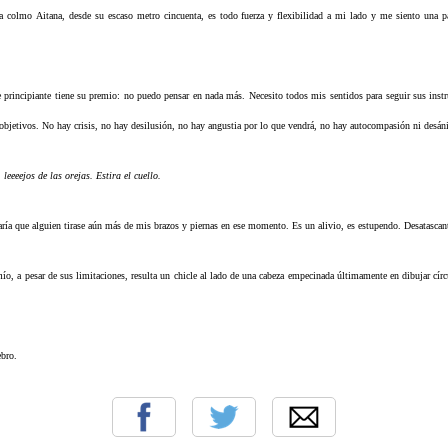
ra colmo Aitana, desde su escaso metro cincuenta, es todo fuerza y flexibilidad a mi lado y me siento una pa
e principiante tiene su premio: no puedo pensar en nada más. Necesito todos mis sentidos para seguir sus inst
 objetivos.
No hay crisis, no hay desilusión, no hay angustia por lo que vendrá, no hay autocompasión ni desán
 leeeejos de las orejas. Estira el cuello.
ría que alguien tirase aún más de mis brazos y piernas en ese momento. Es un alivio, es estupendo. Desatascan
mío, a pesar de sus limitaciones, resulta un chicle al lado de una cabeza empecinada últimamente en dibujar círc
ebro.