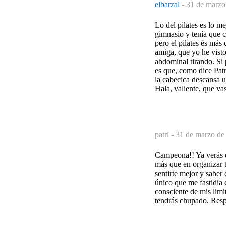
elbarzal
-
31 de marzo
Lo del pilates es lo m
gimnasio y tenía que c
pero el pilates és más
amiga, que yo he visto
abdominal tirando. Si 
es que, como dice Patr
la cabecica descansa 
Hala, valiente, que vas 
patri -
31 de marzo de
Campeona!! Ya verás q
más que en organizar t
sentirte mejor y saber 
único que me fastidia 
consciente de mis lim
tendrás chupado. Resp