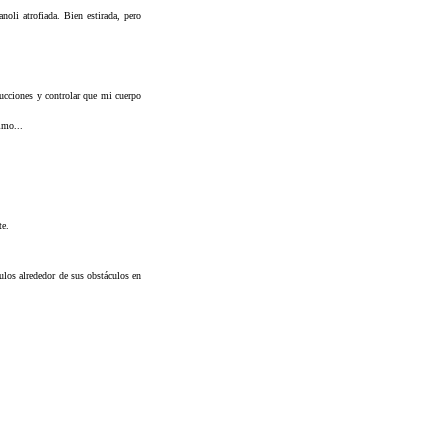
noli atrofiada. Bien estirada, pero
rucciones y controlar que mi cuerpo
imo...
te.
ulos alrededor de sus obstáculos en