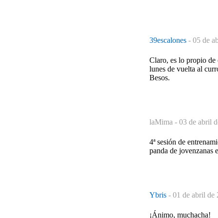
39escalones
-
05 de ab
Claro, es lo propio de 
lunes de vuelta al curr
Besos.
laMima -
03 de abril 
4ª sesión de entrenam
panda de jovenzanas e
Ybris
-
01 de abril de
¡Ánimo, muchacha!