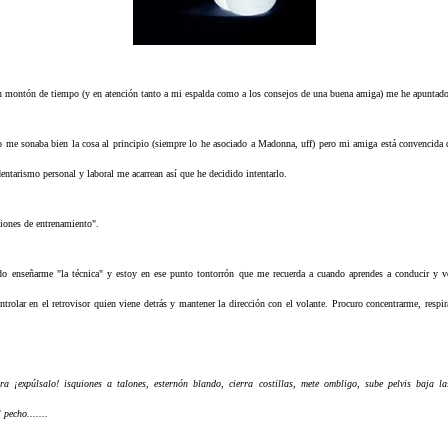
 montón de tiempo (y en atención tanto a mi espalda como a los consejos de una buena amiga) me he apuntad
 me sonaba bien la cosa al principio (siempre lo he asociado a Madonna, uff) pero mi amiga está convencida d
dentarismo personal y laboral me acarrean así que he decidido intentarlo.
iones de entrenamiento".
ndo enseñarme "la técnica" y estoy en ese punto tontorrón que me recuerda a cuando aprendes a conducir y v
trolar en el retrovisor quien viene detrás y mantener la dirección con el volante.
Procuro concentrarme, respi
ra ¡expúlsalo! isquiones a talones, esternón blando, cierra costillas, mete ombligo, sube pelvis baja l
 pecho.......