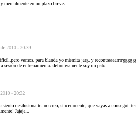
l y mentalmente en un plazo breve.
 de 2010 - 20:39
difícil..pero vamos, para blanda yo mismita ¡arg, y recontraaaarrrrggggg
ra sesión de entrenamiento: definitivamente soy un pato.
 2010 - 20:32
iento desilusionarte: no creo, sinceramente, que vayas a conseguir ten
mente! Jajaja...