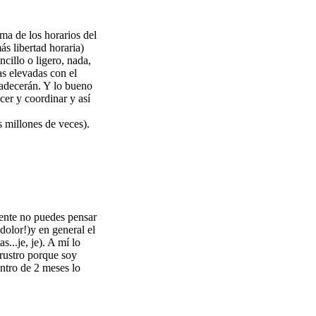
ma de los horarios del
s libertad horaria)
ncillo o ligero, nada,
as elevadas con el
radecerán. Y lo bueno
cer y coordinar y así
os millones de veces).
ente no puedes pensar
dolor!)y en general el
...je, je). A mí lo
frustro porque soy
ntro de 2 meses lo