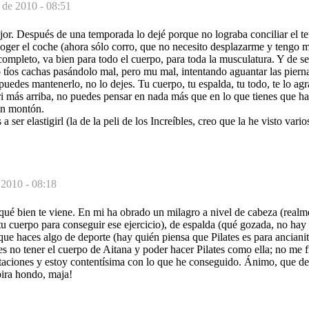
 de 2010 - 08:51
ejor. Después de una temporada lo dejé porque no lograba conciliar el te
oger el coche (ahora sólo corro, que no necesito desplazarme y tengo má
 completo, va bien para todo el cuerpo, para toda la musculatura. Y de se
 tíos cachas pasándolo mal, pero mu mal, intentando aguantar las piern
puedes mantenerlo, no lo dejes. Tu cuerpo, tu espalda, tu todo, te lo ag
i más arriba, no puedes pensar en nada más que en lo que tienes que ha
un montón.
a ser elastigirl (la de la peli de los Increíbles, creo que la he visto vari
 2010 - 08:18
ué bien te viene. En mi ha obrado un milagro a nivel de cabeza (realm
u cuerpo para conseguir ese ejercicio), de espalda (qué gozada, no hay 
que haces algo de deporte (hay quién piensa que Pilates es para ancianitas
es no tener el cuerpo de Aitana y poder hacer Pilates como ella; no me 
itaciones y estoy contentísima con lo que he conseguido. Ánimo, que de
ira hondo, maja!