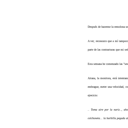
Después de hacerme la remolona un
A ver; reconozco que a mí tampoco
parte de las contracturas que mi se
Esta semana he comenzado las "ses
Aitana, la monitora, está intenta
embrague, meter una velocidad, con
ejrecicio:
.. Toma aire por la nariz.., aho
colchoneta... la barbilla pegada al