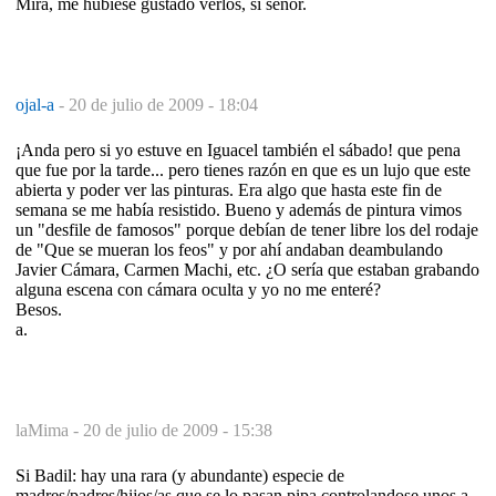
Mira, me hubiese gustado verlos, si señor.
ojal-a
-
20 de julio de 2009 - 18:04
¡Anda pero si yo estuve en Iguacel también el sábado! que pena
que fue por la tarde... pero tienes razón en que es un lujo que este
abierta y poder ver las pinturas. Era algo que hasta este fin de
semana se me había resistido. Bueno y además de pintura vimos
un "desfile de famosos" porque debían de tener libre los del rodaje
de "Que se mueran los feos" y por ahí andaban deambulando
Javier Cámara, Carmen Machi, etc. ¿O sería que estaban grabando
alguna escena con cámara oculta y yo no me enteré?
Besos.
a.
laMima -
20 de julio de 2009 - 15:38
Si Badil: hay una rara (y abundante) especie de
madres/padres/hijos/as que se lo pasan pipa controlandose unos a