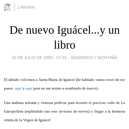
LAMIMA
De nuevo Iguácel...y un
libro
20 DE JULIO DE 2009 - 07:32
-
SENDEROS Y MONTAÑA
El sábado volvimos a Santa María de Iguácel (he hablado varias veces de ese
paseo:
aquí
y
aquí
pero no me resisto a nombrarlo de nuevo).
Una mañana soleada y ventosa perfecta para recorrer el precioso valle de La
Garcipollera (espléndido tras este invierno de nieves) y llegar a la hermosa
ermita de la Virgen de Iguácel