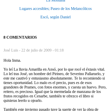
La Montaña
Lugares accesibles; Paseo de los Melancólicos
Escó, según Daniel
8 COMENTARIOS
José Luis -
22 de julio de 2009 - 01:18
Hola Inma.
Yo leí La lluvia Amarilla en Ansó, por lo que rocé el éxtasis vital.
Lo leí tras José, un hombre del Pirineo, de Severino Pallaruelo, y
este me cautivó y entusiasmo absolutamente. Te lo recomiendo si
tienes oportunidad. Lo malo es el precio, pues es de esos
grandotes de Prames, con fotos enormes, y cuesta un huevo. Pero,
reitero, es precioso. Igual que la mermelada de manzana de los
frutos recogidos en Cenarbe, también te ofrezco el libro si
quisieras leerlo u ojearlo.
También este invierno pasado tuve la suerte de ver la obra de