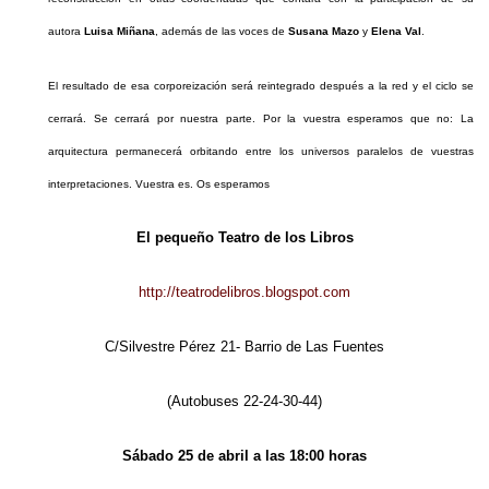
autora
Luisa Miñana
, además de las voces de
Susana Mazo
y
Elena Val
.
El resultado de esa corporeización será reintegrado después a la red y el ciclo se
cerrará. Se cerrará por nuestra parte. Por la vuestra esperamos que no: La
arquitectura permanecerá orbitando entre los universos paralelos de vuestras
interpretaciones. Vuestra es. Os esperamos
El pequeño Teatro de los Libros
http://teatrodelibros.blogspot.com
C/Silvestre Pérez 21- Barrio de Las Fuentes
(Autobuses 22-24-30-44)
Sábado 25 de abril a las 18:00 horas