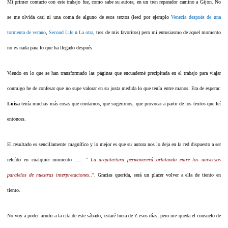
Mi primer contacto con este trabajo fue, como sabe su autora, en un tren reparador camino a Gijón.
No
se me olvida casi ni una coma de alguno de esos textos (leed por ejemplo
Venecia después de una
tormenta de verano
,
Second Life
o
La otra
, tres de mis favoritos) pero mi entusiasmo de aquel momento
no es nada para lo que ha llegado después.
Viendo en lo que se han transformado las páginas que encuaderné precipitada en el trabajo para viajar
conmigo he de confesar que no supe valorar en su justa medida lo que tenía entre manos. Era de esperar:
Luisa
tenía muchas más cosas que contarnos, que sugerirnos, que provocar a partir de los textos que leí
entonces.
El resultado es sencillamente magnífico y lo mejor es que su autora nos lo deja en la red dispuesto a ser
releído en cualquier momento ...
..
" La arquitectura permanecerá orbitando entre los universos
paralelos de nuestras interpretaciones
.."
. Gracias querida, será un placer volver a ella de tiento en
tiento.
No voy a poder acudir a la cita de este sábado, estaré fuera de Z esos días, pero me queda el consuelo de