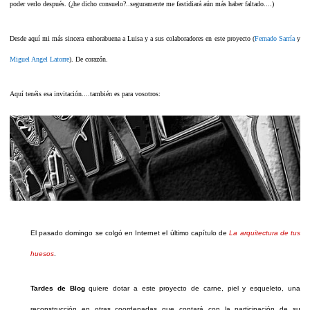
poder verlo después. (¿he dicho consuelo?..seguramente me fastidiará aún más haber faltado....)
Desde aquí mi más sincera enhorabuena a Luisa y a sus colaboradores en este proyecto (
Fernado Sarría
y
Miguel Angel Latorre
). De corazón.
Aquí tenéis esa invitación....también es para vosotros:
El pasado domingo se colgó en Internet el último capítulo de
La arquitectura de tus
huesos
.
Tardes de Blog
quiere dotar a este proyecto de carne, piel y esqueleto, una
reconstrucción en otras coordenadas que contará con la participación de su