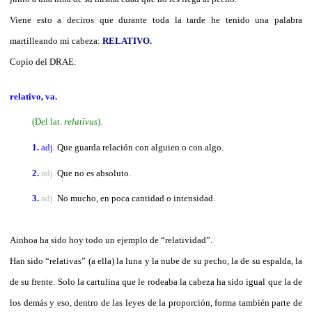
Viene esto a deciros que durante toda la tarde he tenido una palabra
martilleando mi cabeza:
RELATIVO
.
Copio del DRAE:
relativo
, va
.
(Del lat.
relatīvus
).
1.
adj.
Que guarda relación con alguien o con algo.
2.
adj.
Que no es absoluto.
3.
adj.
No mucho, en poca cantidad o intensidad.
Ainhoa ha sido hoy todo un ejemplo de “relatividad”.
Han sido “relativas” (a ella) la luna y la nube de su pecho, la de su espalda, la
de su frente. Solo la cartulina que le rodeaba la cabeza ha sido igual que la de
los demás y eso, dentro de las leyes de la proporción, forma también parte de