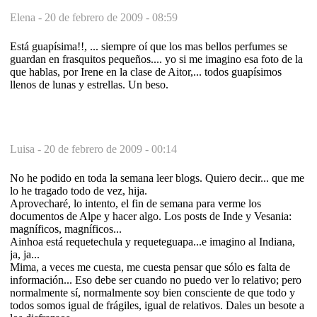
Elena -
20 de febrero de 2009 - 08:59
Está guapísima!!, ... siempre oí que los mas bellos perfumes se
guardan en frasquitos pequeños.... yo si me imagino esa foto de la
que hablas, por Irene en la clase de Aitor,... todos guapísimos
llenos de lunas y estrellas. Un beso.
Luisa -
20 de febrero de 2009 - 00:14
No he podido en toda la semana leer blogs. Quiero decir... que me
lo he tragado todo de vez, hija.
Aprovecharé, lo intento, el fin de semana para verme los
documentos de Alpe y hacer algo. Los posts de Inde y Vesania:
magníficos, magníficos...
Ainhoa está requetechula y requeteguapa...e imagino al Indiana,
ja, ja...
Mima, a veces me cuesta, me cuesta pensar que sólo es falta de
información... Eso debe ser cuando no puedo ver lo relativo; pero
normalmente sí, normalmente soy bien consciente de que todo y
todos somos igual de frágiles, igual de relativos. Dales un besote a