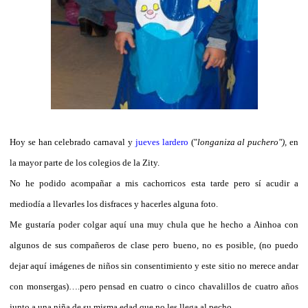
Hoy se han celebrado carnaval y
jueves lardero
("
longaniza al puchero"),
en
la mayor parte de los colegios de la Zity.
No he podido acompañar a mis cachorricos esta tarde pero sí acudir a
mediodía a llevarles los disfraces y hacerles alguna foto.
Me gustaría poder colgar aquí una muy chula que he hecho a Ainhoa con
algunos de sus compañeros de clase pero bueno, no es posible, (no puedo
dejar aquí imágenes de niños sin consentimiento y este sitio no merece andar
con monsergas)….pero pensad en cuatro o cinco chavalillos de cuatro años
junto a una niña de su misma edad que no les llega al pecho.