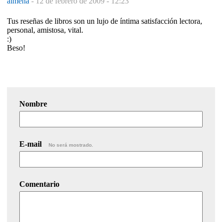
almena
-
12 de febrero de 2009 - 12:23
Tus reseñas de libros son un lujo de íntima satisfacción lectora,
personal, amistosa, vital.
:)
Beso!
Nombre
E-mail
No será mostrado.
Comentario