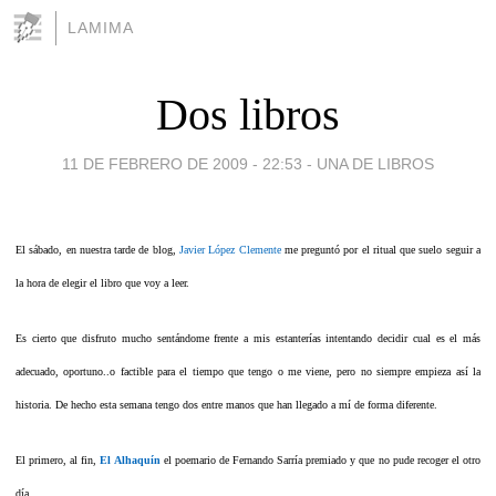
LAMIMA
Dos libros
11 DE FEBRERO DE 2009 - 22:53
-
UNA DE LIBROS
El sábado, en nuestra tarde de blog,
Javier López Clemente
me preguntó por el ritual que suelo seguir a
la hora de elegir el libro que voy a leer.
Es cierto que
disfruto mucho sentándome frente a mis estanterías intentando decidir cual es el más
adecuado, oportuno..o factible para el tiempo que tengo o me viene, pero no siempre empieza así la
historia.
De hecho esta semana tengo dos entre manos que han llegado a mí de forma diferente.
El primero, al fin,
El Alhaquín
el poemario de Fernando Sarría premiado y que no pude recoger el otro
día.