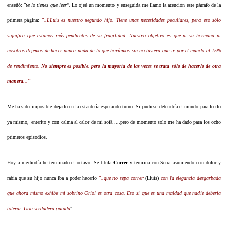
enseñó:
"te lo tienes que leer
". Lo ojeé un momento y enseguida me llamó la atención este párrafo de la
primera página:
"..LLuís es nuestro segundo hijo. Tiene unas necesidades peculiares, pero eso sólo
significa que estamos más pendientes de su fragilidad. Nuestro objetivo es que ni su hermana ni
nosotros dejemos de hacer nunca nada de lo que haríamos sin no tuviera que ir por el mundo al 15%
de rendimiento.
No siempre es posible, pero la mayoría de las vec
es
se trata sólo de hacerlo de otra
manera
..."
Me ha sido imposible dejarlo en la estantería esperando turno.
Si pudiese detendría el mundo para leerlo
ya mismo, enterito y con calma al calor de mi sofá.....pero de momento solo me ha dado para los ocho
primeros episodios.
Hoy a mediodía he terminado el octavo. Se titula
Correr
y termina con Serra asumiendo con dolor y
rabia que su hijo nunca iba a poder hacerlo
"..que no sepa correr
(Lluís)
con la elegancia desgarbada
que ahora mismo exhibe mi sobrino Oriol es otra cosa. Eso sí que es una maldad que nadie debería
tolerar. Una verdadera putada
"