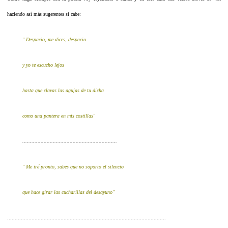
haciendo así más sugerentes si cabe:
" Despacio, me dices, despacio
y yo te escucho lejos
hasta que clavas las agujas de tu dicha
como una pantera en mis costillas"
..............................................................
" Me iré pronto, sabes que no soporto el silencio
que hace girar las cucharillas del desayuno
"
........................................................................................................