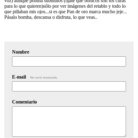
voz) aunque ponína subtítulos (fíjate que bonicos son los curas
para lo que quieren)sólo por ver imágenes del retablo y todo lo
que pillaban mis ojos...si es que Pan de oro marca mucho jeje...
Pásalo bomba, descansa o disfruta, lo que veas..
Nombre
E-mail
No será mostrado.
Comentario