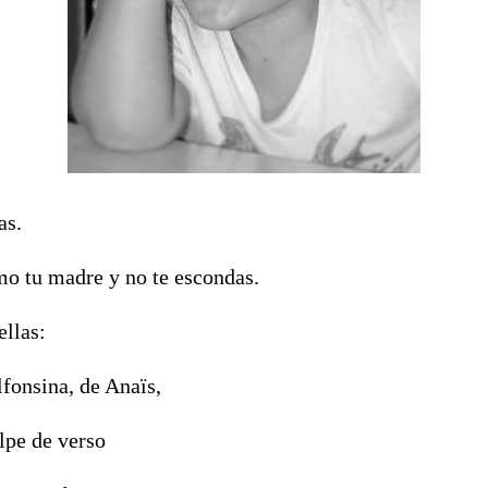
as.
o tu madre y no te escondas.
ellas:
lfonsina, de Anaïs,
lpe de verso