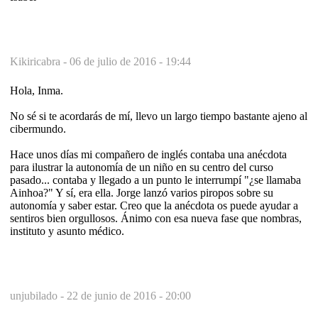
Kikiricabra -
06 de julio de 2016 - 19:44
Hola, Inma.
No sé si te acordarás de mí, llevo un largo tiempo bastante ajeno al
cibermundo.
Hace unos días mi compañero de inglés contaba una anécdota
para ilustrar la autonomía de un niño en su centro del curso
pasado... contaba y llegado a un punto le interrumpí "¿se llamaba
Ainhoa?" Y sí, era ella. Jorge lanzó varios piropos sobre su
autonomía y saber estar. Creo que la anécdota os puede ayudar a
sentiros bien orgullosos. Ánimo con esa nueva fase que nombras,
instituto y asunto médico.
unjubilado -
22 de junio de 2016 - 20:00