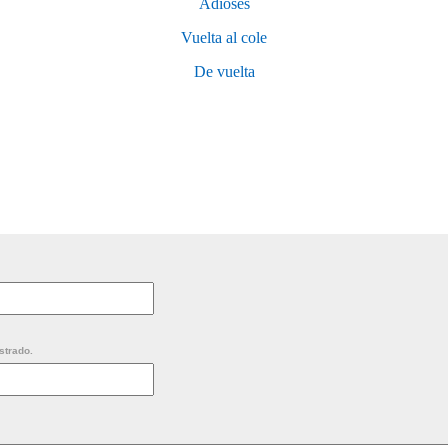
Adioses
Vuelta al cole
De vuelta
strado.