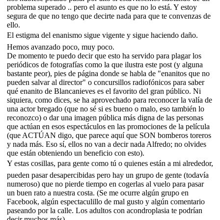
problema superado .. pero el asunto es que no lo está. Y estoy
segura de que no tengo que decirte nada para que te convenzas de
ello.
El estigma del enanismo sigue vigente y sigue haciendo daño.
Hemos avanzado poco, muy poco.
De momento te puedo decir que esto ha servido para plagar los
periódicos de fotografías como la que ilustra este post (y alguna
bastante peor), pies de página donde se habla de "enanitos que no
pueden salvar al director" o concursillos radiofónicos para saber
qué enanito de Blancanieves es el favorito del gran público. Ni
siquiera, como dices, se ha aprovechado para reconocer la valía de
una actor bregado (que no sé si es bueno o malo, eso también lo
reconozco) o dar una imagen pública más digna de las personas
que actúan en esos espectáculos en las promociones de la película
(que ACTÚAN digo, que parece aquí que SON bomberos toreros
y nada más. Eso sí, ellos no van a decir nada Alfredo; no olvides
que están obteniendo un beneficio con esto).
Y estas cosillas, para gente como tú o quienes están a mi alrededor,
pueden pasar desapercibidas pero hay un grupo de gente (todavía
numeroso) que no pierde tiempo en cogerlas al vuelo para pasar
un buen rato a nuestra costa. (Se me ocurre algún grupo en
Facebook, algún espectaculillo de mal gusto y algún comentario
paseando por la calle. Los adultos con acondroplasia te podrían
decir muchos más).