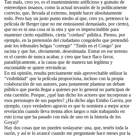
Tan malo, creo yo, es el mantenimiento artificioso y gratuito de
estereotipos insanos, como la actual invasión de lo políticamente
correcto, que, llevada al extremo, impide hacer absolutamente
todo. Pero hay un justo punto medio al que, creo yo, pertenece la
película de Berger (que no me entusiasmó demasiado, por cierto),
que no es ni una cosa ni la otra y que es imprescindible para
mantener cierto equilibrio, cierta "cordura" pública. Pienso, por
ejemplo, en la pretensión del ciudadano congoleño que pretendió
ante los tribunales belgas "corregir" "Tintín en el Congo" por
racista y que fue, obviamente, desestimada. Entrar en ese terreno
es el cuento de nunca acabar, y creo que hace flaco favor,
paradójicamente, a la causa que de manera tan legítima y
encomiable se quiere reivindicar.
En mi opinión, resulta precisamente más aprovechable utilizar la
"visibilidad" que la película proporciona, incluso con la propia
colaboración de sus autores, para justamente plantear un debate
público que pueda llegar a quienes por lo general no participan de
esta cuestión. Porque, ¿qué han dicho los actores que incorporan a
esos personajes de sus papeles? ¿Ha dicho algo Emilio Gavira, por
ejemplo, cuyo verdadero agravio es que lo nominen a mejor actor
revelación cuando lleva treinta años largos o más trabajando en
esto (cosa que ha pasado con más de uno en la historia de los
Goya)?
Hay dos cosas que no pueden soslayarse: una, que, tenéis toda la
razón, y así te lo avancé cuando me preguntaste hace meses por la