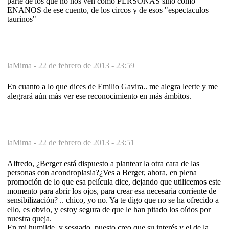
parte de los que no nos ven como PERSONAS sino como
ENANOS de ese cuento, de los circos y de esos "espectaculos
taurinos"
laMima -
22 de febrero de 2013 - 23:59
En cuanto a lo que dices de Emilio Gavira.. me alegra leerte y me
alegrará aún más ver ese reconocimiento en más ámbitos.
laMima -
22 de febrero de 2013 - 23:51
Alfredo, ¿Berger está dispuesto a plantear la otra cara de las
personas con acondroplasia?¿Ves a Berger, ahora, en plena
promoción de lo que esa película dice, dejando que utilicemos este
momento para abrir los ojos, para crear esa necesaria corriente de
sensibilización? .. chico, yo no. Ya te digo que no se ha ofrecido a
ello, es obvio, y estoy segura de que le han pitado los oídos por
nuestra queja.
En mi humilde, y sesgado, puesto creo que su interés y el de la