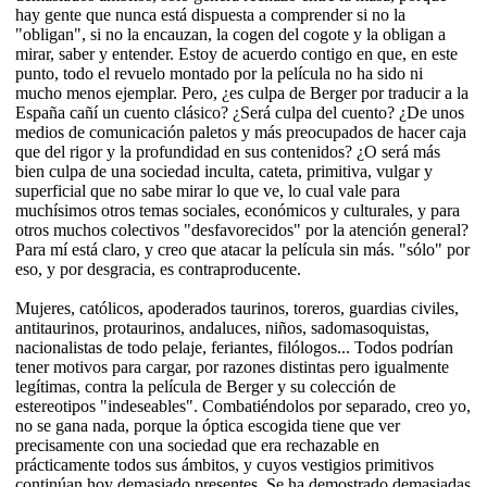
hay gente que nunca está dispuesta a comprender si no la
"obligan", si no la encauzan, la cogen del cogote y la obligan a
mirar, saber y entender. Estoy de acuerdo contigo en que, en este
punto, todo el revuelo montado por la película no ha sido ni
mucho menos ejemplar. Pero, ¿es culpa de Berger por traducir a la
España cañí un cuento clásico? ¿Será culpa del cuento? ¿De unos
medios de comunicación paletos y más preocupados de hacer caja
que del rigor y la profundidad en sus contenidos? ¿O será más
bien culpa de una sociedad inculta, cateta, primitiva, vulgar y
superficial que no sabe mirar lo que ve, lo cual vale para
muchísimos otros temas sociales, económicos y culturales, y para
otros muchos colectivos "desfavorecidos" por la atención general?
Para mí está claro, y creo que atacar la película sin más. "sólo" por
eso, y por desgracia, es contraproducente.
Mujeres, católicos, apoderados taurinos, toreros, guardias civiles,
antitaurinos, protaurinos, andaluces, niños, sadomasoquistas,
nacionalistas de todo pelaje, feriantes, filólogos... Todos podrían
tener motivos para cargar, por razones distintas pero igualmente
legítimas, contra la película de Berger y su colección de
estereotipos "indeseables". Combatiéndolos por separado, creo yo,
no se gana nada, porque la óptica escogida tiene que ver
precisamente con una sociedad que era rechazable en
prácticamente todos sus ámbitos, y cuyos vestigios primitivos
continúan hoy demasiado presentes. Se ha demostrado demasiadas