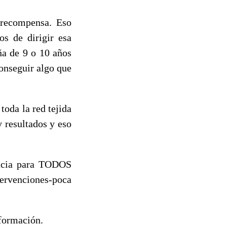
 recompensa. Eso
s de dirigir esa
ña de 9 o 10 años
onseguir algo que
oda la red tejida
 resultados y eso
encia para TODOS
tervenciones-poca
nformación.