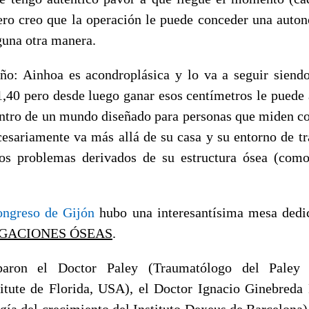
pero creo que la operación le puede conceder una auto
guna otra manera.
ño: Ainhoa es acondroplásica y lo va a seguir siend
 1,40 pero desde luego ganar esos centímetros le puede 
ntro de un mundo diseñado para personas que miden 
esariamente va más allá de su casa y su entorno de t
nos problemas derivados de su estructura ósea (com
ngreso de Gijón
hubo una interesantísima mesa dedic
NGACIONES ÓSEAS
.
iparon el Doctor Paley (Traumatólogo del Pale
itute de Florida, USA), el Doctor Ignacio Ginebreda 
gía del crecimiento del Instituto Dexeus de Barcelona)