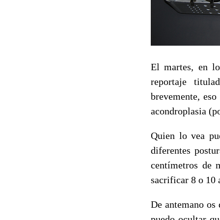
El martes, en lo
reportaje titul
brevemente, eso 
acondroplasia (po
Quien lo vea pu
diferentes postu
centímetros de 
sacrificar 8 o 10
De antemano os d
puedo ocultar qu