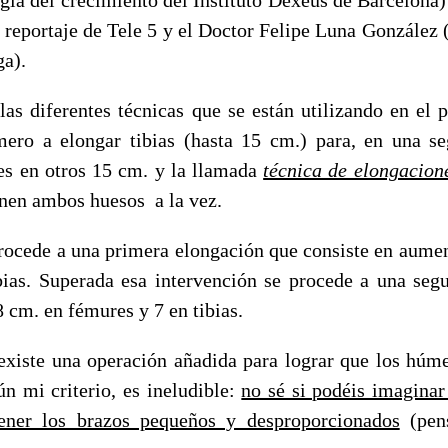
l reportaje de Tele 5 y el Doctor Felipe Luna González 
ga).
 las diferentes técnicas que se están utilizando en el 
ero a elongar tibias (hasta 15 cm.) para, en una s
s en otros 15 cm. y la llamada
técnica de elongacion
enen ambos huesos a la vez.
procede a una primera elongación que consiste en aumen
bias. Superada esa intervención se procede a una seg
 cm. en fémures y 7 en tibias.
xiste una operación añadida para lograr que los húm
ún mi criterio, es ineludible:
no sé si podéis imaginar
ener los brazos pequeños y desproporcionados
(pens