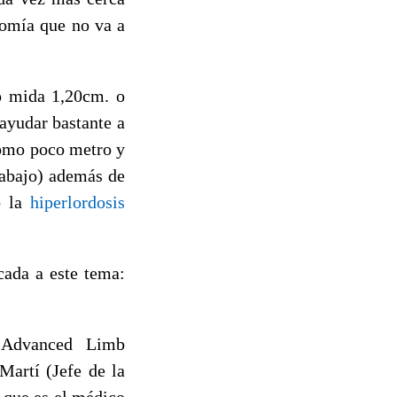
nomía que no va a
o mida 1,20cm. o
ayudar bastante a
como poco metro y
rabajo) además de
o la
hiperlordosis
ada a este tema:
y Advanced Limb
Martí (Jefe de la
 que es el médico