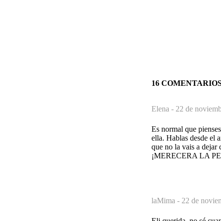
16 COMENTARIO
Elena -
22 de noviemb
Es normal que pienses 
ella. Hablas desde el 
que no la vais a dejar 
¡MERECERA LA PENA!
laMima -
22 de novie
Eli querida, no sé cuan