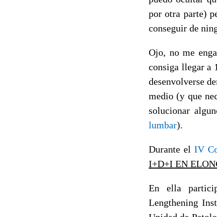
por otra parte) 
conseguir de nin
Ojo, no me enga
consiga llegar a
desenvolverse de
medio (y que nec
solucionar algu
lumbar
).
Durante el
IV Co
I+D+I EN ELO
En ella partic
Lengthening Inst
Unidad de Patolo