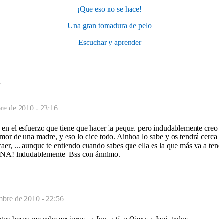
¡Que eso no se hace!
Una gran tomadura de pelo
Escuchar y aprender
S
re de 2010 - 23:16
en el esfuerzo que tiene que hacer la peque, pero indudablemente creo 
amor de una madre, y eso lo dice todo. Ainhoa lo sabe y os tendrá cerc
caer, ... aunque te entiendo cuando sabes que ella es la que más va a tene
 indudablemente. Bss con ánnimo.
mbre de 2010 - 22:56
tos besos me cabe enviaros...a Jon, a tí, a Oier y a Izai, todos.