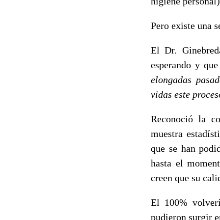
higiene personal)
Pero existe una s
El Dr. Ginebred
esperando y que
elongadas pasad
vidas este proces
Reconoció la co
muestra estadíst
que se han podid
hasta el momento
creen que su cali
El 100% volverí
pudieron surgir e