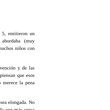
e 5, emitieron un
abordaba (muy
 muchos niños con
vención y de las
 piensan que esos
o merece la pena
 sea elongada. No
ada vez más cerca