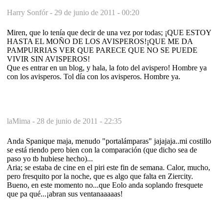
Harry Sonfór -
29 de junio de 2011 - 00:20
Miren, que lo tenía que decir de una vez por todas; ¡QUE ESTOY
HASTA EL MOÑO DE LOS AVISPEROS!¡QUE ME DA
PAMPURRIAS VER QUE PARECE QUE NO SE PUEDE
VIVIR SIN AVISPEROS!
Que es entrar en un blog, y hala, la foto del avispero! Hombre ya
con los avisperos. Tol día con los avisperos. Hombre ya.
laMima -
28 de junio de 2011 - 22:35
Anda Spanique maja, menudo "portalámparas" jajajaja..mi costillo
se está riendo pero bien con la comparación (que dicho sea de
paso yo tb hubiese hecho)...
Aria; se estaba de cine en el piri este fin de semana. Calor, mucho,
pero fresquito por la noche, que es algo que falta en Ziercity.
Bueno, en este momento no...que Eolo anda soplando fresquete
que pa qué...¡abran sus ventanaaaaas!