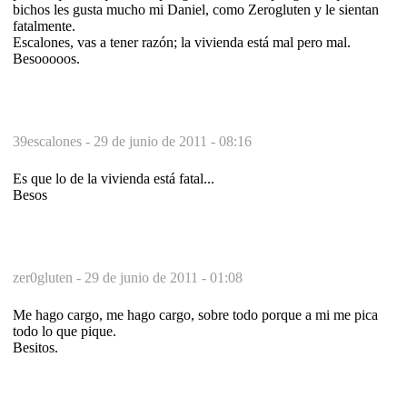
bichos les gusta mucho mi Daniel, como Zerogluten y le sientan
fatalmente.
Escalones, vas a tener razón; la vivienda está mal pero mal.
Besooooos.
39escalones -
29 de junio de 2011 - 08:16
Es que lo de la vivienda está fatal...
Besos
zer0gluten -
29 de junio de 2011 - 01:08
Me hago cargo, me hago cargo, sobre todo porque a mi me pica
todo lo que pique.
Besitos.