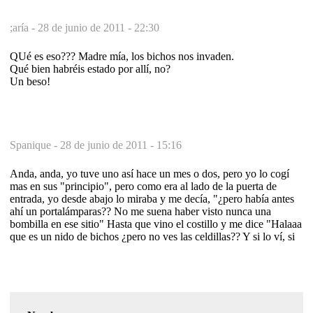
;aría -
28 de junio de 2011 - 22:30
QUé es eso??? Madre mía, los bichos nos invaden.
Qué bien habréis estado por allí, no?
Un beso!
Spanique -
28 de junio de 2011 - 15:16
Anda, anda, yo tuve uno así hace un mes o dos, pero yo lo cogí
mas en sus "principio", pero como era al lado de la puerta de
entrada, yo desde abajo lo miraba y me decía, "¿pero había antes
ahí un portalámparas?? No me suena haber visto nunca una
bombilla en ese sitio" Hasta que vino el costillo y me dice "Halaaa
que es un nido de bichos ¿pero no ves las celdillas?? Y si lo ví, si