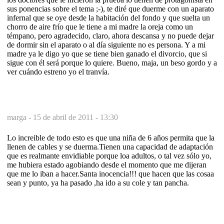
sus ponencias sobre el tema ;-), te diré que duerme con un aparato
infernal que se oye desde la habitación del fondo y que suelta un
chorro de aire frío que le tiene a mi madre la oreja como un
témpano, pero agradecido, claro, ahora descansa y no puede dejar
de dormir sin el aparato o al día siguiente no es persona. Y a mi
madre ya le digo yo que se tiene bien ganado el divorcio, que si
sigue con él será porque lo quiere. Bueno, maja, un beso gordo y a
ver cuándo estreno yo el tranvía.
marga -
15 de abril de 2011 - 13:30
Lo increible de todo esto es que una niña de 6 años permita que la
llenen de cables y se duerma.Tienen una capacidad de adaptación
que es realmante envidiable porque loa adultos, o tal vez sólo yo,
me hubiera estado agobiando desde el momento que me dijeran
que me lo iban a hacer.Santa inocencia!!! que hacen que las cosaa
sean y punto, ya ha pasado ,ha ido a su cole y tan pancha.