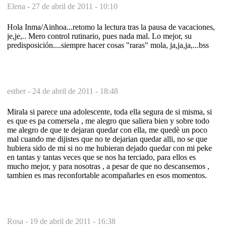
Elena -
27 de abril de 2011 - 10:10
Hola Inma/Ainhoa...retomo la lectura tras la pausa de vacaciones,
je,je,.. Mero control rutinario, pues nada mal. Lo mejor, su
predisposición....siempre hacer cosas "raras" mola, ja,ja,ja,...bss
esther -
24 de abril de 2011 - 18:48
Mirala si parece una adolescente, toda ella segura de si misma, si
es que es pa comersela , me alegro que saliera bien y sobre todo
me alegro de que te dejaran quedar con ella, me quedè un poco
mal cuando me dijistes que no te dejarian quedar alli, no se que
hubiera sido de mi si no me hubieran dejado quedar con mi peke
en tantas y tantas veces que se nos ha terciado, para ellos es
mucho mejor, y para nosotras , a pesar de que no descansemos ,
tambien es mas reconfortable acompañarles en esos momentos.
Rosa -
19 de abril de 2011 - 16:38