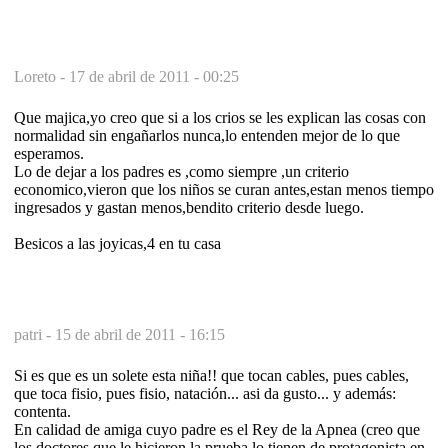
Loreto -
17 de abril de 2011 - 00:25
Que majica,yo creo que si a los crios se les explican las cosas con
normalidad sin engañarlos nunca,lo entenden mejor de lo que
esperamos.
Lo de dejar a los padres es ,como siempre ,un criterio
economico,vieron que los niños se curan antes,estan menos tiempo
ingresados y gastan menos,bendito criterio desde luego.
Besicos a las joyicas,4 en tu casa
patri -
15 de abril de 2011 - 16:15
Si es que es un solete esta niña!! que tocan cables, pues cables,
que toca fisio, pues fisio, natación... asi da gusto... y además:
contenta.
En calidad de amiga cuyo padre es el Rey de la Apnea (creo que
los doctores que le hicieron la prueba lo tienen de protagonista en